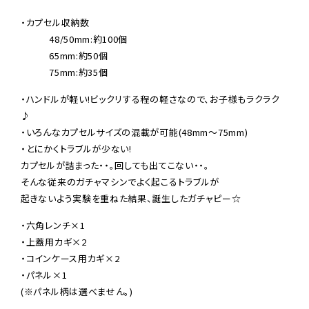
・カプセル収納数

　　　48/50mm:約100個

　　　65mm:約50個

　　　75mm:約35個
・ハンドルが軽い!ビックリする程の軽さなので、お子様もラクラク
♪

・いろんなカプセルサイズの混載が可能(48mm〜75mm)

・とにかくトラブルが少ない!

カプセルが詰まった・・。回しても出てこない・・。

そんな従来のガチャマシンでよく起こるトラブルが

起きないよう実験を重ねた結果、誕生したガチャピー☆
・六角レンチ×1

・上蓋用カギ×2

・コインケース用カギ×2

・パネル×1

(※パネル柄は選べません。)
