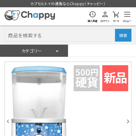
カプセルトイの通販ならChappy（チャッピー）
購入履歴
ログイン
カート
メニュー
検索
カテゴリー
入荷スケジュール
ログイン
会員登録
入荷スケジュールをチェック
カプセルトイマシン本体
カプセルトイ
販促用空カプセル