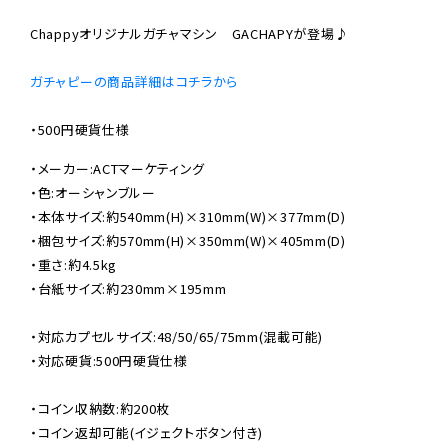
Chappyオリジナルガチャマシン　GACHAPYが登場♪

ガチャピーの商品詳細はコチラから
・500円硬貨仕様
・メーカー:ACTマーケティング

・色:オーシャンブルー

・本体サイズ:約540mm(H)×310mm(W)×377mm(D)

・梱包サイズ:約570mm(H)×350mm(W)×405mm(D)

・重さ:約4.5kg

・台紙サイズ:約230mm×195mm

・対応カプセルサイズ:48/50/65/75mm(混載可能)

・対応硬貨:500円硬貨仕様

・コイン収納数:約200枚

・コイン返却可能(イジェクトボタン付き)
