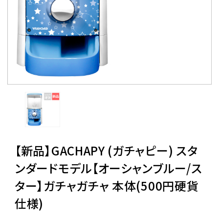
レンタル
景品・玩具・文具
販促用カプセルトイ
よくあるご質問
ご利用ガイド
【新品】GACHAPY (ガチャピー) スタ
ンダードモデル【オーシャンブルー/ス
ター】ガチャガチャ 本体(500円硬貨
06-6282-7659
仕様)