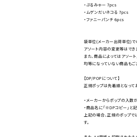
・ぷるみゃー 7pcs

・ムゲンだいネコる 7pcs

・ファニーパンチ 6pcs

袋単位(メーカー出荷単位)で
アソート内容の変更等はできま
また、商品によってはアソート
均等になっていない商品もござ
【DP/POPについて】

正規ポップは先着順となってお
・メーカーからポップの入数が
・商品名に「※DPコピー」と記
上記の場合、正規のポップで
す。

また、A4用紙へ印刷されたも