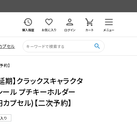
購入履歴
お気に入り
ログイン
カート
メニュー
search
カプセル
次予約】
月延期】クラックスキャラクタ
シール プチキーホルダー
0円カプセル)【二次予約】
ル入り
7