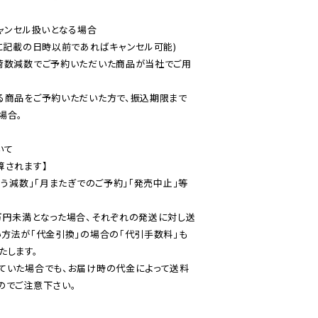
ャンセル扱いとなる場合

に記載の日時以前であればキャンセル可能)

荷数減数でご予約いただいた商品が当社でご用
る商品をご予約いただいた方で、振込期限まで
合。

て

されます】

伴う減数」「月またぎでのご予約」「発売中止」等
万円未満となった場合、それぞれの発送に対し送
い方法が「代金引換」の場合の「代引手数料」も
ていた場合でも、お届け時の代金によって送料
のでご注意下さい。