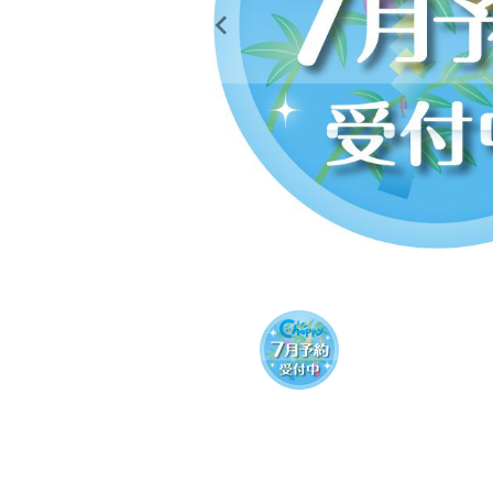
レンタル
景品・玩具・文具
販促用カプセルトイ
よくあるご質問
ご利用ガイド
06-6282-7659