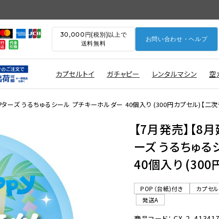
30,000円(税別)以上で
お問い合わせ・ヘルプ
送料無料
カプセルトイ
ガチャピー
レンタルマシン
空
ターズ うるちゅるシール プチキーホルダー 40個入り (300円カプセル)【二
【7月発売】【8
ーズ うるちゅる
40個入り (30
POP（台紙)付き
カプセ
発送A
商品コード： CX-2_41341