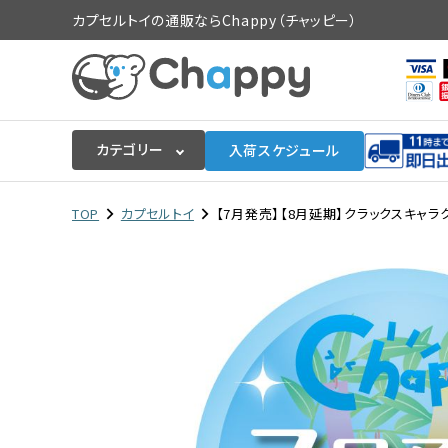
カプセルトイの通販ならChappy（チャッピー）
カテゴリー
入荷スケジュール
ログイン
会員登録
TOP
カプセルトイ
【7月発売】【8月延期】クラックスキャラク
入荷スケジュールをチェック
カプセルトイマシン本体
カプセルトイ
販促用空カプセル