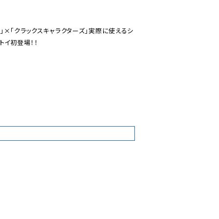
AL」×「クラックスキャラクターズ」実際に使えるシ
イ初登場！！

7