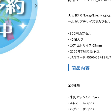
大人気「うるちゅるPOP SE
ールが、プチサイズでカプセルト
・300円カプセル

・40個入り

・カプセルサイズ:65mm

・2026年7月発売予定

・JANコード:455045141341
商品内容
全6種類

・牛乳パックくん 7pcs

・ふにこーん 7pcs

・ハグミーず 6pcs
