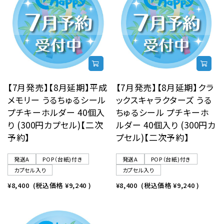
レンタル
景品・玩具・文具
販促用カプセルトイ
【7月発売】【8月延期】平成
【7月発売】【8月延期】クラ
メモリー うるちゅるシール
ックスキャラクターズ うる
プチキーホルダー 40個入
ちゅるシール プチキーホ
よくあるご質問
り (300円カプセル)【二次
ルダー 40個入り (300円カ
予約】
プセル)【二次予約】
ご利用ガイド
発送A
POP（台紙)付き
発送A
POP（台紙)付き
カプセル入り
カプセル入り
¥8,400
(税込価格
¥9,240
)
¥8,400
(税込価格
¥9,240
)
06-6282-7659