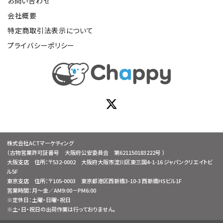
お問い合わせ
会社概要
特定商取引法表示について
プライバシーポリシー
株式会社ACTマーケティング
（古物営業許可証番号 大阪府公安委員会 第621150183222号 ）
大阪支店 住所：〒532-0002 大阪府大阪市淀川区東三国4-1-16 ジャパンクリエイトビ
ル5F
東京支店 住所：〒105-0003 東京都港区西新橋3-10-3 西新橋HSビル1F
営業時間：月～金／AM9:00－PM6:00
※定休日：土曜・日曜・祝日
※土・日・祝日の出荷作業は行っておりません。