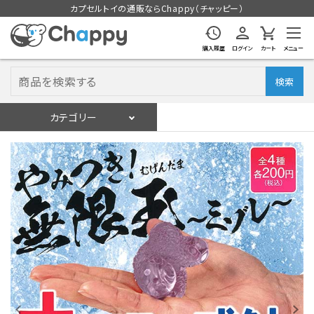
カプセルトイの通販ならChappy（チャッピー）
購入履歴
ログイン
カート
メニュー
検索
カテゴリー
入荷スケジュール
ログイン
会員登録
入荷スケジュールをチェック
カプセルトイマシン本体
カプセルトイ
販促用空カプセル