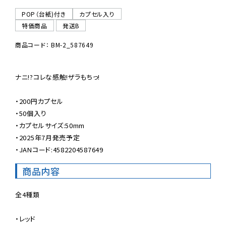
POP（台紙)付き
カプセル入り
特価商品
発送B
商品コード： BM-2_587649
ナニ!?コレな感触!ザラもちっ!

・200円カプセル

・50個入り

・カプセルサイズ:50mm

・2025年7月発売予定

・JANコード:4582204587649
商品内容
全4種類

・レッド
