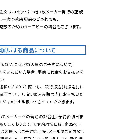
注文は、1セットにつき1枚メーカー発行の正規
、一次予約締切前のご予約でも、

減数のためカラーコピーの場合もございます。
お願いする商品について
る商品について(大量のご予約について)

予約をいただいた場合、事前に代金のお支払いを
い

選択いただいた際でも、「銀行振込(前振込)」に
了承下さいませ。尚、振込み期限内にお支払いた
がキャンセル扱いとさせていただきます。

いてメーカーへの発注の都合上、予約締切日ま
願いしております。※予約締切日は、商品ペー
のお客様へはご予約完了後、メールでご案内致し
ご確認の上、お振込みをお願い致します。予約締