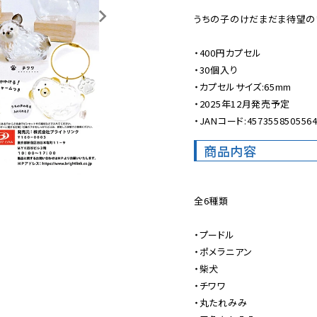
うちの子のけだまだま待望の
・400円カプセル

・30個入り

・カプセルサイズ:65mm

・2025年12月発売予定

・JANコード:457355850556
商品内容
全6種類

・プードル

・ポメラニアン

・柴犬

・チワワ

・丸たれみみ
