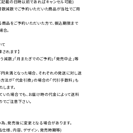
に記載の日時以前であればキャンセル可能)

荷数減数でご予約いただいた商品が当社でご用
る商品をご予約いただいた方で、振込期限まで
合。

て

されます】

伴う減数」「月またぎでのご予約」「発売中止」等
万円未満となった場合、それぞれの発送に対し送
い方法が「代金引換」の場合の「代引手数料」も
ていた場合でも、お届け時の代金によって送料
のでご注意下さい。
為、発売後に変更となる場合があります。

仕様、内容、デザイン、発売時期等)
