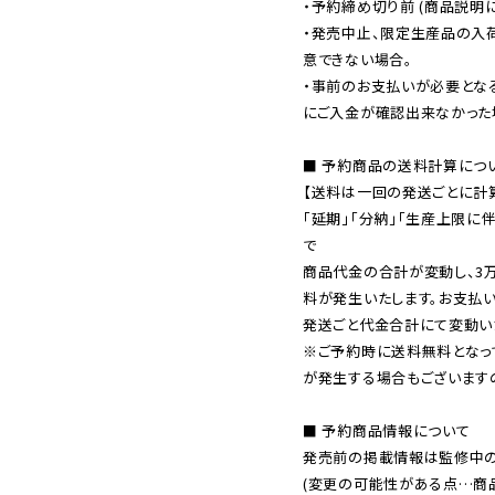
・予約締め切り前 (商品説明
・発売中止、限定生産品の入
意できない場合。

・事前のお支払いが必要とな
にご入金が確認出来なかった場
■ 予約商品の送料計算につい
【送料は一回の発送ごとに計算
「延期」「分納」「生産上限に
で

商品代金の合計が変動し、3
料が発生いたします。お支払
※ご予約時に送料無料となっ
が発生する場合もございます
■ 予約商品情報について

発売前の掲載情報は監修中の
(変更の可能性がある点…商品