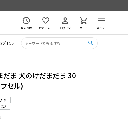
購入履歴
お気に入り
ログイン
カート
メニュー
search
カプセル
だま 犬のけだまだま 30
カプセル)
ル入り
発送A
4