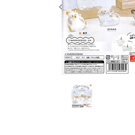
レンタル
景品・玩具・文具
販促用カプセルトイ
よくあるご質問
ご利用ガイド
06-6282-7659