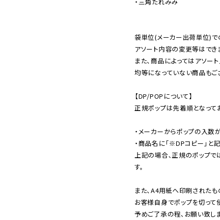
・三角たれみみ

袋単位(メーカー出荷単位)で
アソート内容の変更等はできま
また、商品によってはアソート
均等になっていない商品もござ
【DP/POPについて】

正規ポップは先着順となってお
・メーカーからポップの入数が
・商品名に「※DPコピー」と記
上記の場合、正規のポップで
す。

また、A4用紙へ印刷されたも
お客様自身でポップを切って使
予めご了承の程、お願い致しま