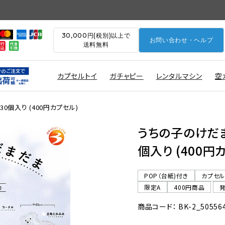
30,000円(税別)以上で
お問い合わせ・ヘルプ
送料無料
カプセルトイ
ガチャピー
レンタルマシン
空
0個入り (400円カプセル)
うちの子のけだま
個入り (400円
POP（台紙)付き
カプセ
限定A
400円商品
商品コード： BK-2_50556