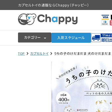
カプセルトイの通販ならChappy（チャッピー）
カテゴリー
入荷スケジュール
ログイン
会員登録
TOP
カプセルトイ
うちの子のけだまだま 犬のけだまだま 3
入荷スケジュールをチェック
カプセルトイマシン本体
カプセルトイ
販促用空カプセル