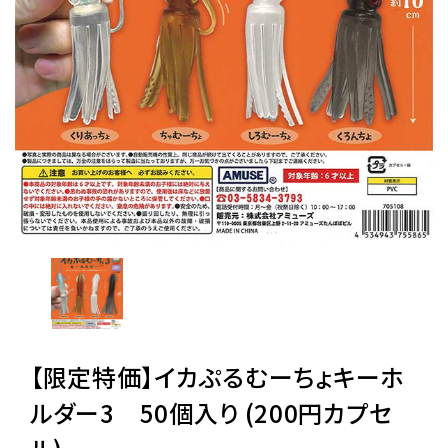
レンタル
景品・玩具・文具
販促用カプセルトイ
よくあるご質問
ご利用ガイド
【限定特価】イカぷるむーちょキーホ
06-6282-7659
ルダー3 50個入り (200円カプセ