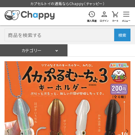
カプセルトイの通販ならChappy（チャッピー）
購入履歴
ログイン
カート
メニュー
検索
カテゴリー
入荷スケジュール
ログイン
会員登録
入荷スケジュールをチェック
カプセルトイマシン本体
カプセルトイ
販促用空カプセル