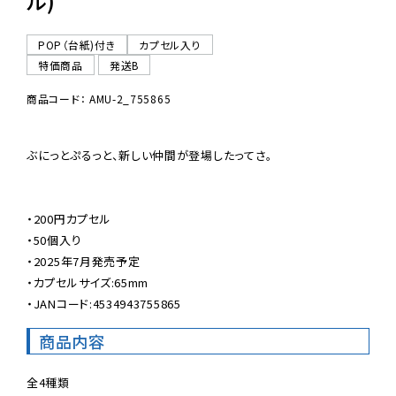
ル)
POP（台紙)付き
カプセル入り
特価商品
発送B
商品コード： AMU-2_755865
ぶにっとぷるっと、新しい仲間が登場したってさ。

・200円カプセル

・50個入り

・2025年7月発売予定

・カプセルサイズ:65mm

・JANコード:4534943755865
商品内容
全4種類
