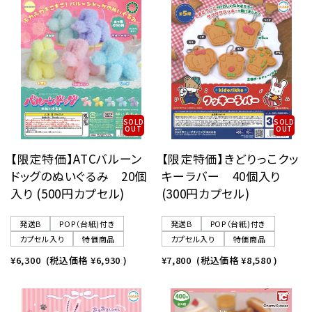
SOLD
SOLD
OUT
OUT
【限定特価】ATCバルーン
【限定特価】きどりっこクッ
ドッグのぬいぐるみ 20個
キーラバー 40個入り
入り (500円カプセル)
(300円カプセル)
発送B
POP（台紙)付き
発送B
POP（台紙)付き
カプセル入り
特価商品
カプセル入り
特価商品
¥6,300
(税込価格
¥6,930
)
¥7,800
(税込価格
¥8,580
)