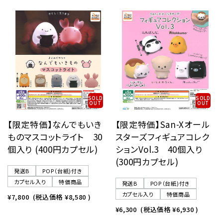
SOLD
SOLD
OUT
OUT
【限定特価】なんでもいき
【限定特価】San-Xオール
ものマスコットライト 30
スターズフィギュアコレク
個入り (400円カプセル)
ションVol.3 40個入り
(300円カプセル)
発送B
POP（台紙)付き
カプセル入り
特価商品
発送B
POP（台紙)付き
カプセル入り
特価商品
¥7,800
(税込価格
¥8,580
)
¥6,300
(税込価格
¥6,930
)