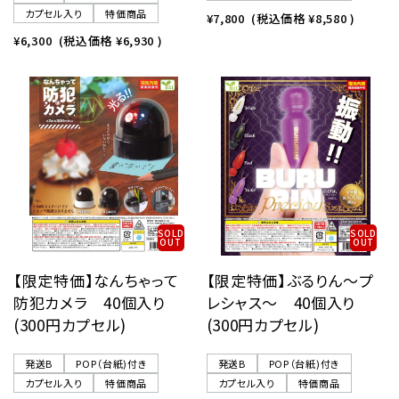
カプセル入り
特価商品
¥7,800
(税込価格
¥8,580
)
¥6,300
(税込価格
¥6,930
)
SOLD
SOLD
OUT
OUT
【限定特価】なんちゃって
【限定特価】ぶるりん〜プ
防犯カメラ 40個入り
レシャス〜 40個入り
(300円カプセル)
(300円カプセル)
発送B
POP（台紙)付き
発送B
POP（台紙)付き
カプセル入り
特価商品
カプセル入り
特価商品