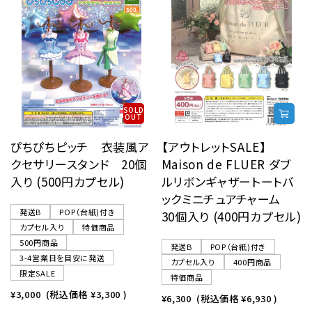
SOLD
OUT
ぴちぴちピッチ 衣装風ア
【アウトレットSALE】
クセサリースタンド 20個
Maison de FLUER ダブ
入り (500円カプセル)
ルリボンギャザートートバ
ックミニチュアチャーム
発送B
POP（台紙)付き
30個入り (400円カプセル)
カプセル入り
特価商品
500円商品
発送B
POP（台紙)付き
3-4営業日を目安に発送
カプセル入り
400円商品
限定SALE
特価商品
¥3,000
(税込価格
¥3,300
)
¥6,300
(税込価格
¥6,930
)