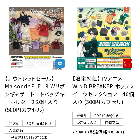
SOLD
OUT
【アウトレットセール】
【限定特価】TVアニメ
MaisondeFLEUR Wリボ
WIND BREAKER ポップス
ンギャザートートバッグ キ
イーツセレクション 40個
ーホルダー2 20個入り
入り (300円カプセル)
(500円カプセル)
発送B
POP（台紙)付き
カプセル入り
特価商品
発送A
POP（台紙)付き
人気商品
¥7,800
(税込価格
¥8,580
)
3-4営業日を目安に発送