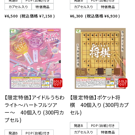
発送B
POP（台紙)付き
発送B
POP（台紙)付き
カプセル入り
特価商品
カプセル入り
特価商品
¥6,500
(税込価格
¥7,150
)
¥6,300
(税込価格
¥6,930
)
SOLD
SOLD
OUT
OUT
【限定特価】アイドルうちわ
【限定特価】ポケット将
ライト〜ハートフルツア
棋 40個入り (300円カプ
ー〜 40個入り (300円カ
セル)
プセル)
発送B
POP（台紙)付き
カプセル入り
特価商品
発送B
POP（台紙)付き