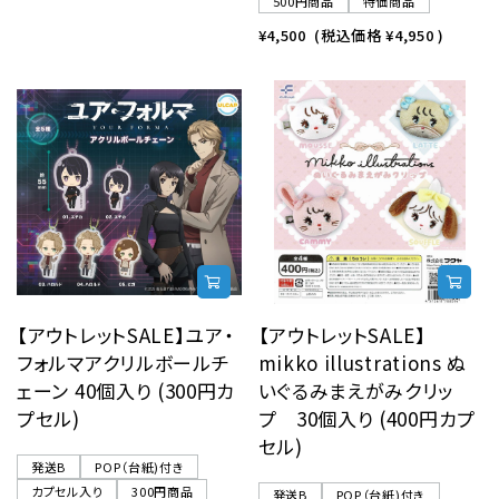
500円商品
特価商品
¥4,500
(税込価格
¥4,950
)
【アウトレットSALE】ユア・
【アウトレットSALE】
フォルマアクリルボールチ
mikko illustrations ぬ
ェーン 40個入り (300円カ
いぐるみまえがみクリッ
プセル)
プ 30個入り (400円カプ
セル)
発送B
POP（台紙)付き
カプセル入り
300円商品
発送B
POP（台紙)付き