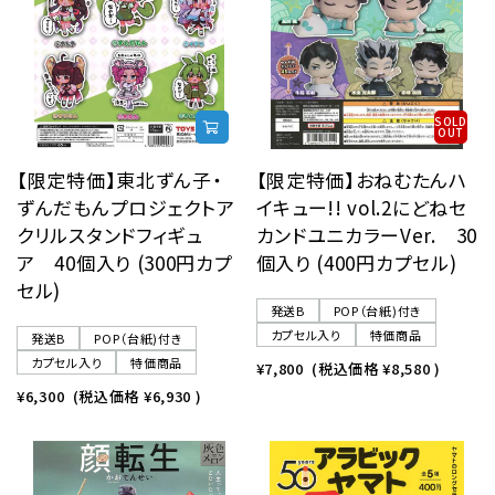
SOLD
OUT
【限定特価】東北ずん子・
【限定特価】おねむたんハ
ずんだもんプロジェクトア
イキュー!! vol.2にどねセ
クリルスタンドフィギュ
カンドユニカラーVer. 30
ア 40個入り (300円カプ
個入り (400円カプセル)
セル)
発送B
POP（台紙)付き
カプセル入り
特価商品
発送B
POP（台紙)付き
カプセル入り
特価商品
¥7,800
(税込価格
¥8,580
)
¥6,300
(税込価格
¥6,930
)