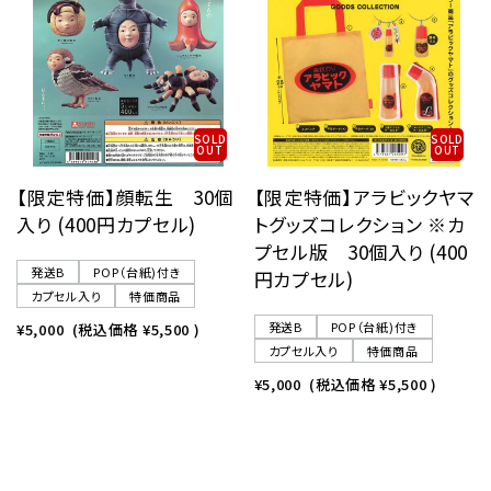
SOLD
SOLD
OUT
OUT
【限定特価】顔転生 30個
【限定特価】アラビックヤマ
入り (400円カプセル)
トグッズコレクション ※カ
プセル版 30個入り (400
発送B
POP（台紙)付き
円カプセル)
カプセル入り
特価商品
発送B
POP（台紙)付き
¥5,000
(税込価格
¥5,500
)
カプセル入り
特価商品
¥5,000
(税込価格
¥5,500
)