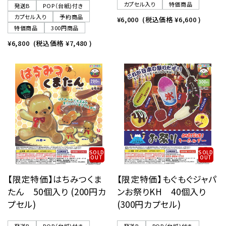
カプセル入り
特価商品
発送B
POP（台紙)付き
カプセル入り
予約商品
¥6,000
(税込価格
¥6,600
)
特価商品
300円商品
¥6,800
(税込価格
¥7,480
)
SOLD
SOLD
OUT
OUT
【限定特価】はちみつくま
【限定特価】もぐもぐジャパ
たん 50個入り (200円カ
ンお祭りKH 40個入り
プセル)
(300円カプセル)