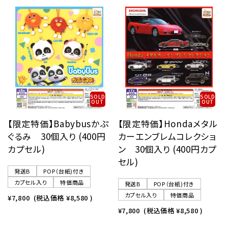
SOLD
SOLD
OUT
OUT
【限定特価】Babybusかぷ
【限定特価】Hondaメタル
ぐるみ 30個入り (400円
カーエンブレムコレクショ
カプセル)
ン 30個入り (400円カプ
セル)
発送B
POP（台紙)付き
カプセル入り
特価商品
発送B
POP（台紙)付き
カプセル入り
特価商品
¥7,800
(税込価格
¥8,580
)
¥7,800
(税込価格
¥8,580
)