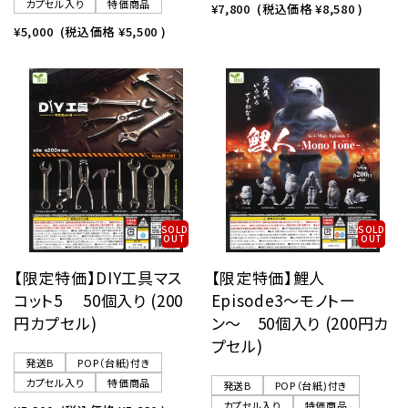
カプセル入り
特価商品
¥7,800
(税込価格
¥8,580
)
¥5,000
(税込価格
¥5,500
)
SOLD
SOLD
OUT
OUT
【限定特価】DIY工具マス
【限定特価】鯉人
コット5 50個入り (200
Episode3〜モノトー
円カプセル)
ン〜 50個入り (200円カ
プセル)
発送B
POP（台紙)付き
カプセル入り
特価商品
発送B
POP（台紙)付き
カプセル入り
特価商品