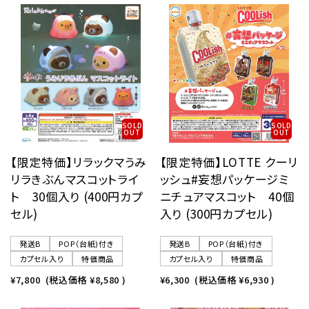
SOLD
SOLD
OUT
OUT
【限定特価】リラックマうみ
【限定特価】LOTTE クーリ
リラきぶんマスコットライ
ッシュ#妄想パッケージミ
ト 30個入り (400円カプ
ニチュアマスコット 40個
セル)
入り (300円カプセル)
発送B
POP（台紙)付き
発送B
POP（台紙)付き
カプセル入り
特価商品
カプセル入り
特価商品
¥7,800
(税込価格
¥8,580
)
¥6,300
(税込価格
¥6,930
)