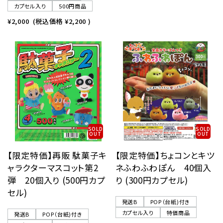
カプセル入り
500円商品
¥2,000
(税込価格
¥2,200
)
SOLD
SOLD
OUT
OUT
【限定特価】再販 駄菓子キ
【限定特価】ちょコンとキツ
ャラクターマスコット第2
ネふわふわぽん 40個入
弾 20個入り (500円カプ
り (300円カプセル)
セル)
発送B
POP（台紙)付き
カプセル入り
特価商品
発送B
POP（台紙)付き