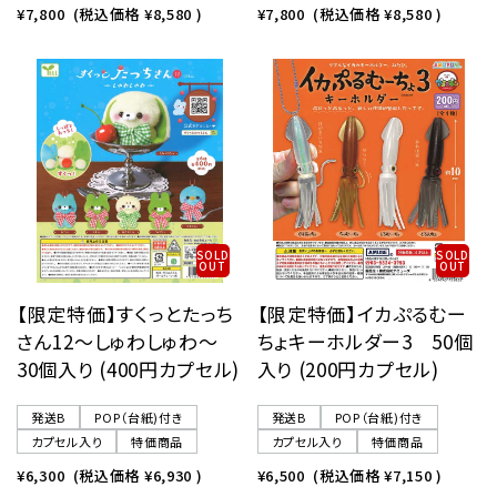
¥7,800
(税込価格
¥8,580
)
¥7,800
(税込価格
¥8,580
)
SOLD
SOLD
OUT
OUT
【限定特価】すくっとたっち
【限定特価】イカぷるむー
さん12〜しゅわしゅわ〜
ちょキーホルダー3 50個
30個入り (400円カプセル)
入り (200円カプセル)
発送B
POP（台紙)付き
発送B
POP（台紙)付き
カプセル入り
特価商品
カプセル入り
特価商品
¥6,300
(税込価格
¥6,930
)
¥6,500
(税込価格
¥7,150
)