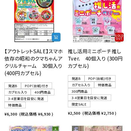
レンタル
景品・玩具・文具
SOLD
OUT
販促用カプセルトイ
【アウトレットSALE】スマホ
推し活用ミニポーチ推し
依存の昭和のクマちゃんア
Tver. 40個入り (300円
クリルチャーム 30個入り
カプセル)
よくあるご質問
(400円カプセル)
発送B
POP（台紙)付き
カプセル入り
特価商品
ご利用ガイド
発送B
POP（台紙)付き
300円商品
カプセル入り
400円商品
3-4営業日を目安に発送
3-4営業日を目安に発送
限定SALE
特価商品
06-6282-7659
¥2,500
(税込価格
¥2,750
)
¥6,300
(税込価格
¥6,930
)