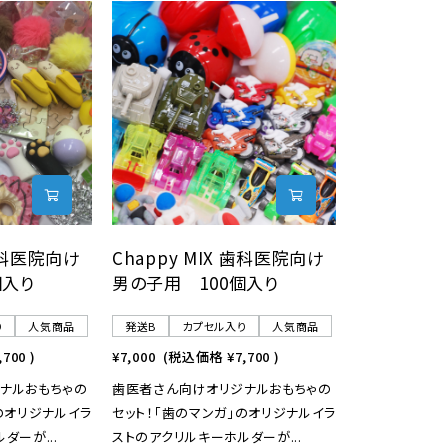
 歯科医院向け
Chappy MIX 歯科医院向け
個入り
男の子用 100個入り
り
人気商品
発送B
カプセル入り
人気商品
,700
)
¥7,000
(税込価格
¥7,700
)
ナルおもちゃの
歯医者さん向けオリジナルおもちゃの
のオリジナルイラ
セット！「歯のマンガ」のオリジナルイラ
ダーが...
ストのアクリルキーホルダーが...