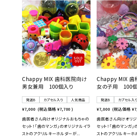
レンタル
景品・玩具・文具
販促用カプセルトイ
SOLD
OUT
よくあるご質問
Chappy MIX 歯科医院向け
Chappy MIX
男女兼用 100個入り
女の子用 100
ご利用ガイド
発送B
カプセル入り
人気商品
発送B
カプセル入
¥7,000
(税込価格
¥7,700
)
¥7,000
(税込価格
¥7
06-6282-7659
歯医者さん向けオリジナルおもちゃの
歯医者さん向けオリジ
セット！「歯のマンガ」のオリジナルイラ
セット！「歯のマンガ」
ストのアクリルキーホルダーが...
ストのアクリルキーホル