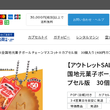
30,000円(税別)以上で
お問い合わせ・ヘルプ
送料無料
カプセルトイ
ガチャピー
レンタルマシン
空
本全国地元菓子ボールチェーンマスコット※カプセル版 30個入り (400円カ
【アウトレットS
国地元菓子ボー
プセル版 30個入
POP（台紙)付き
カプセ
3-4営業日を目安に発送
特価商品
発送B