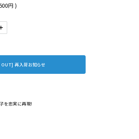
,500円
)
D OUT] 再入荷お知らせ
子を忠実に再現!