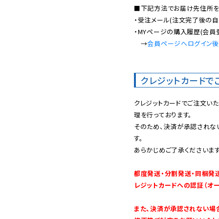
■下記方法でお届け先住所を確
・受注メール(注文完了後の自
・MYページの購入履歴(会員
　→
会員ページへログイン
クレジットカードで
クレジットカードでご注文い
理を行っております。

そのため、決済が承認されな
す。

あらかじめご了承くださいます
都度発送・分割発送・同梱発
レジットカードへの認証（オ
また、決済が承認されない場