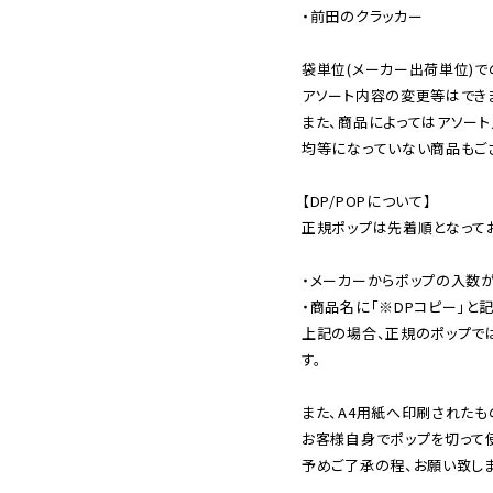
・前田のクラッカー

袋単位(メーカー出荷単位)で
アソート内容の変更等はできま
また、商品によってはアソート
均等になっていない商品もござ
【DP/POPについて】

正規ポップは先着順となってお
・メーカーからポップの入数が
・商品名に「※DPコピー」と記
上記の場合、正規のポップで
す。

また、A4用紙へ印刷されたも
お客様自身でポップを切って使
予めご了承の程、お願い致しま