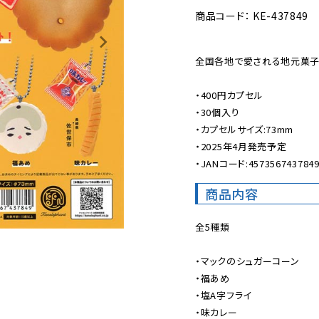
商品コード： KE-437849
全国各地で愛される地元菓子を
・400円カプセル

・30個入り

・カプセルサイズ:73mm

・2025年4月発売予定

・JANコード:457356743784
商品内容
全5種類

・マックのシュガーコーン

・福あめ

・塩A字フライ

・味カレー
