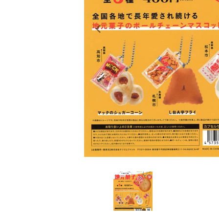
レンタル
景品・玩具・文具
販促用カプセルトイ
よくあるご質問
ご利用ガイド
06-6282-7659