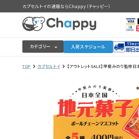
カプセルトイの通販ならChappy（チャッピー）
カテゴリー
入荷スケジュール
ログイン
会員登録
TOP
カプセルトイ
【アウトレットSALE】甲斐みのり監修日
入荷スケジュールをチェック
カプセルトイマシン本体
カプセルトイ
販促用空カプセル