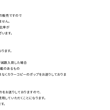
の販売ですので

せん。

比率が

います。

ります。

減数入荷した場合

載のあるもの

はなくカラーコピーのポップをお送りしておりま
のをお送りしておりますので、

用していただくことになります。

す。