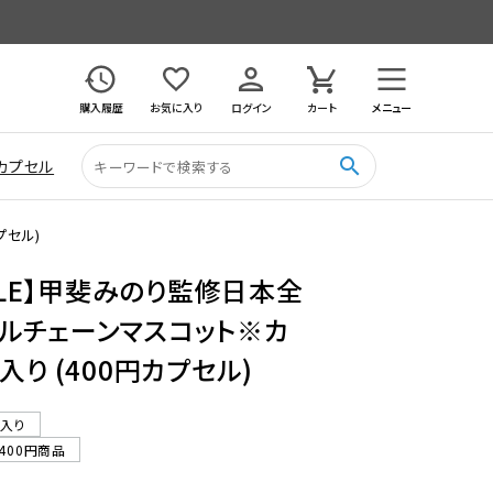
購入履歴
お気に入り
ログイン
カート
メニュー
search
カプセル
プセル)
ALE】甲斐みのり監修日本全
ルチェーンマスコット※カ
り (400円カプセル)
ル入り
400円商品