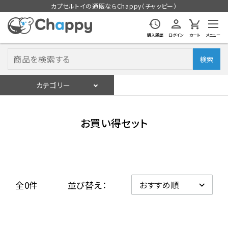
カプセルトイの通販ならChappy（チャッピー）
購入履歴
ログイン
カート
メニュー
検索
カテゴリー
入荷スケジュール
ログイン
会員登録
お買い得セット
入荷スケジュールをチェック
カプセルトイマシン本体
全0件
並び替え：
カプセルトイ
販促用空カプセル