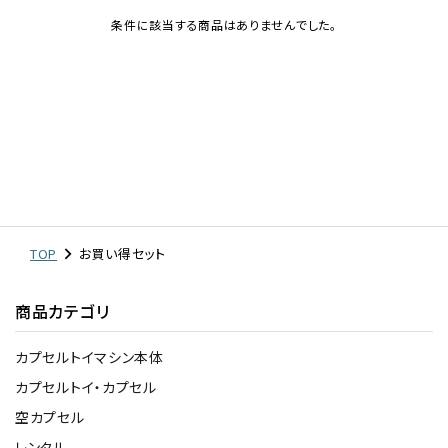
条件に該当する商品はありませんでした。
レンタル
景品・玩具・文具
販促用カプセルトイ
よくあるご質問
TOP
お買い得セット
ご利用ガイド
商品カテゴリ
カプセルトイマシン本体
06-6282-7659
カプセルトイ・カプセル
空カプセル
レンタル