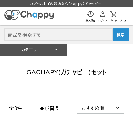
カプセルトイの通販ならChappy（チャッピー）
購入履歴
ログイン
カート
メニュー
検索
カテゴリー
入荷スケジュール
ログイン
会員登録
GACHAPY(ガチャピー)セット
入荷スケジュールをチェック
カプセルトイマシン本体
全0件
並び替え：
カプセルトイ
販促用空カプセル