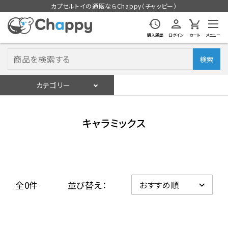
カプセルトイの通販ならChappy（チャッピー）
購入履歴
ログイン
カート
メニュー
検索
カテゴリー
入荷スケジュール
ログイン
会員登録
キャラミックス
入荷スケジュールをチェック
カプセルトイマシン本体
全0件
並び替え：
カプセルトイ
販促用空カプセル