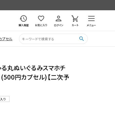
購入履歴
お気に入り
ログイン
カート
メニュー
search
カプセル
ゃる丸ぬいぐるみスマホチ
 (500円カプセル)【二次予
ル入り
7