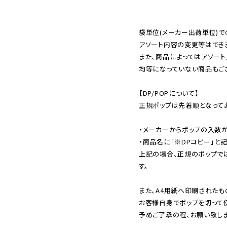
袋単位(メーカー出荷単位)で
アソート内容の変更等はできま
また、商品によってはアソート
均等になっていない商品もござ
【DP/POPについて】

正規ポップは先着順となってお
・メーカーからポップの入数が
・商品名に「※DPコピー」と記
上記の場合、正規のポップで
す。

また、A4用紙へ印刷されたも
お客様自身でポップを切って使
予めご了承の程、お願い致しま