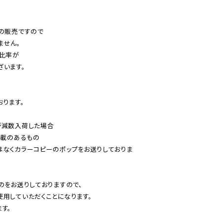
の販売ですので

せん。

比率が

います。

ります。

減数入荷した場合

載のあるもの

はなくカラーコピーのポップをお送りしておりま
のをお送りしておりますので、

用していただくことになります。

す。