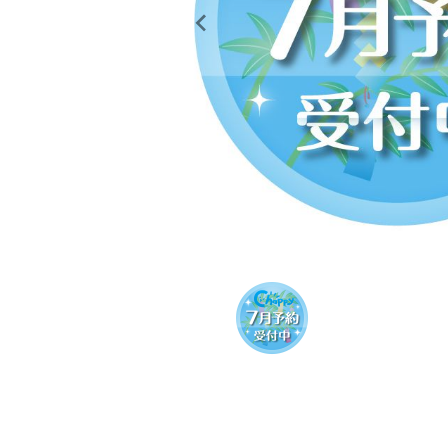
レンタル
景品・玩具・文具
販促用カプセルトイ
よくあるご質問
ご利用ガイド
06-6282-7659