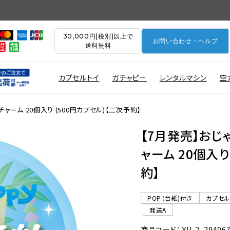
30,000円(税別)以上で
お問い合わせ・ヘルプ
送料無料
カプセルトイ
ガチャピー
レンタルマシン
空
ーム 20個入り (500円カプセル)【二次予約】
【7月発売】おじ
ャーム 20個入り
約】
POP（台紙)付き
カプセ
発送A
商品コード： YU-2_29406