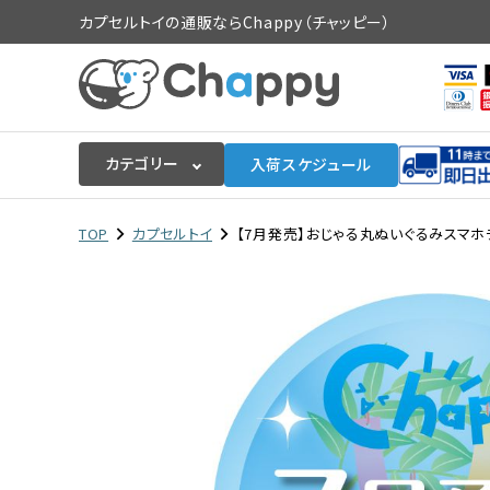
カプセルトイの通販ならChappy（チャッピー）
カテゴリー
入荷スケジュール
ログイン
会員登録
TOP
カプセルトイ
【7月発売】おじゃる丸ぬいぐるみスマホチャ
入荷スケジュールをチェック
カプセルトイマシン本体
カプセルトイ
販促用空カプセル