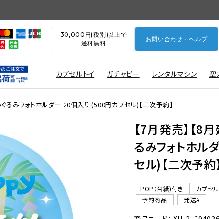
30,000円(税別)以上で
お問い合わせ・ヘルプ
送料無料
カプセルトイ
ガチャピー
レンタルマシン
空
ぬいぐるみフォトホルダー 20個入り (500円カプセル)【二次予約】
【7月発売】【8月
るみフォトホルダー
セル)【二次予約
POP（台紙)付き
カプセ
予約商品
発送A
商品コード： YU-2_29403