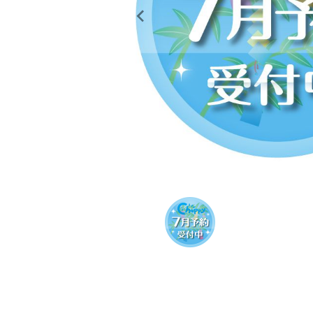
レンタル
景品・玩具・文具
販促用カプセルトイ
よくあるご質問
ご利用ガイド
06-6282-7659