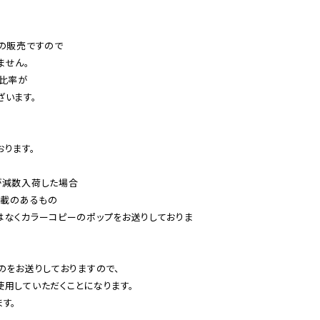
の販売ですので

せん。

比率が

います。

ります。

減数入荷した場合

載のあるもの

はなくカラーコピーのポップをお送りしておりま
のをお送りしておりますので、

用していただくことになります。

す。