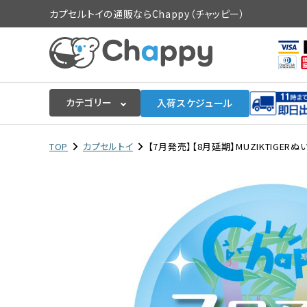
カプセルトイの通販ならChappy（チャッピー）
カテゴリー
入荷スケジュール
ログイン
会員登録
TOP
カプセルトイ
【7月発売】【8月延期】MUZIKTIGER
入荷スケジュールをチェック
カプセルトイマシン本体
カプセルトイ
販促用空カプセル