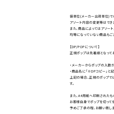
袋単位(メーカー出荷単位)で
アソート内容の変更等はできま
また、商品によってはアソート
均等になっていない商品もござ
【DP/POPについて】

正規ポップは先着順となってお
・メーカーからポップの入数が
・商品名に「※DPコピー」と記
上記の場合、正規のポップで
す。

また、A4用紙へ印刷されたも
お客様自身でポップを切って使
予めご了承の程、お願い致しま