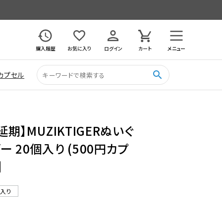
購入履歴
お気に入り
ログイン
カート
メニュー
search
カプセル
延期】MUZIKTIGERぬいぐ
 20個入り (500円カプ
】
ル入り
6