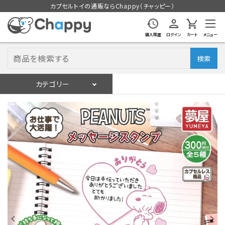
カプセルトイの通販ならChappy（チャッピー）
購入履歴
ログイン
カート
メニュー
検索
カテゴリー
入荷スケジュール
ログイン
会員登録
入荷スケジュールをチェック
カプセルトイマシン本体
カプセルトイ
販促用空カプセル