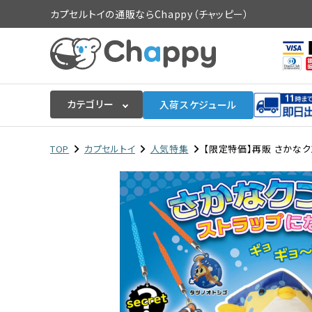
カプセルトイの通販ならChappy（チャッピー）
カテゴリー
入荷スケジュール
ログイン
会員登録
TOP
カプセルトイ
人気特集
【限定特価】再販 さかなクン
入荷スケジュールをチェック
カプセルトイマシン本体
カプセルトイ
販促用空カプセル