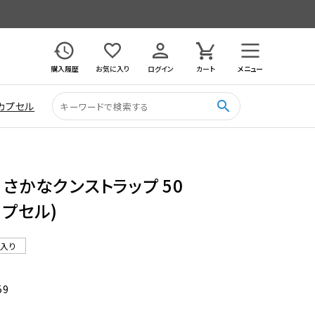
購入履歴
お気に入り
ログイン
カート
メニュー
search
カプセル
 さかなクンストラップ 50
カプセル)
ル入り
59