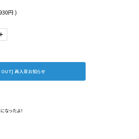
,930円
)
D OUT] 再入荷お知らせ
になったよ!