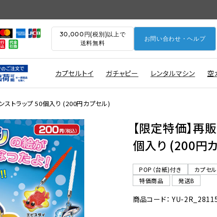
30,000円(税別)以上で
お問い合わせ・ヘルプ
送料無料
カプセルトイ
ガチャピー
レンタルマシン
空
ストラップ 50個入り (200円カプセル)
【限定特価】再販
個入り (200円
POP（台紙)付き
カプセ
特価商品
発送B
商品コード： YU-2R_2811