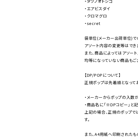
・タツノオトシゴ

・エアビスダイ

・クロマグロ

・secret

袋単位(メーカー出荷単位)で
アソート内容の変更等はできま
また、商品によってはアソート
均等になっていない商品もござ
【DP/POPについて】

正規ポップは先着順となってお
・メーカーからポップの入数が
・商品名に「※DPコピー」と記
上記の場合、正規のポップで
す。

また、A4用紙へ印刷されたも