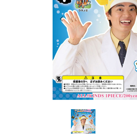
レンタル
景品・玩具・文具
販促用カプセルトイ
よくあるご質問
ご利用ガイド
06-6282-7659