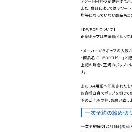
アソート内容の変更等はできま
また、商品によってはアソート
均等になっていない商品もござ
【DP/POPについて】

正規ポップは先着順となってお
・メーカーからポップの入数が
・商品名に「※DPコピー」と記
上記の場合、正規のポップで
す。

また、A4用紙へ印刷されたも
お客様自身でポップを切って使
予めご了承の程、お願い致しま
一次予約の締め切
一次予約締切 :2月6日(木)正