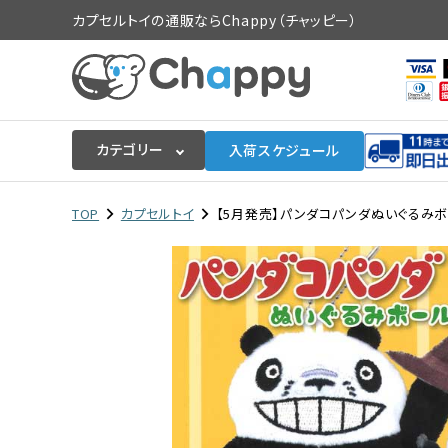
カプセルトイの通販ならChappy（チャッピー）
カテゴリー
入荷スケジュール
ログイン
会員登録
TOP
カプセルトイ
【5月発売】パンダコパンダぬいぐるみボー
入荷スケジュールをチェック
カプセルトイマシン本体
カプセルトイ
販促用空カプセル