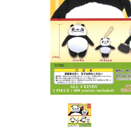
レンタル
景品・玩具・文具
販促用カプセルトイ
よくあるご質問
ご利用ガイド
06-6282-7659