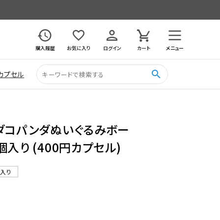
購入履歴
お気に入り
ログイン
カート
メニュー
search
カプセル
ンダコパンダぬいぐるみボー
入り (400円カプセル)
ル入り