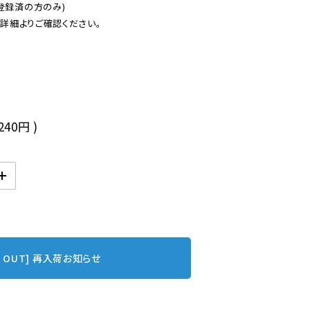
登録済の方のみ)

後
,240円
)
D OUT] 再入荷お知らせ