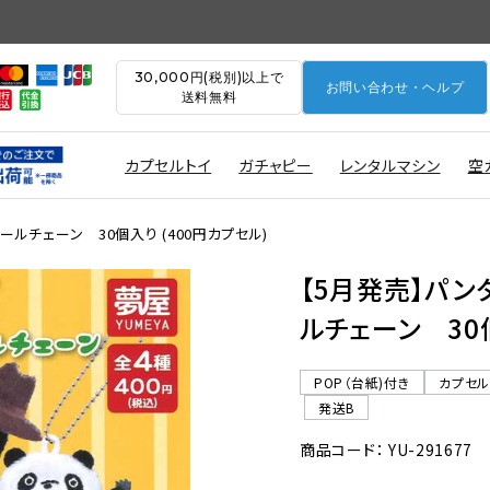
30,000円(税別)以上で
お問い合わせ・ヘルプ
送料無料
カプセルトイ
ガチャピー
レンタルマシン
空
ルチェーン 30個入り (400円カプセル)
【5月発売】パ
ルチェーン 30個
POP（台紙)付き
カプセ
発送B
商品コード： YU-291677