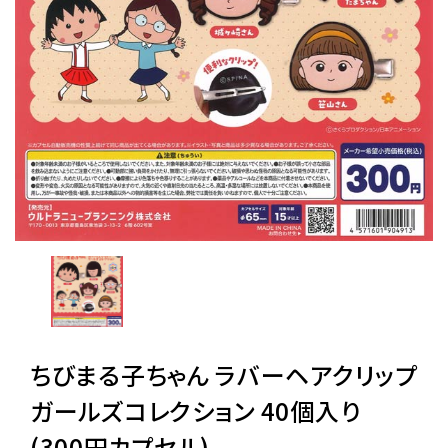
レンタル
景品・玩具・文具
販促用カプセルトイ
よくあるご質問
ご利用ガイド
ちびまる子ちゃん ラバーヘアクリップ
06-6282-7659
ガールズコレクション 40個入り
(300円カプセル)