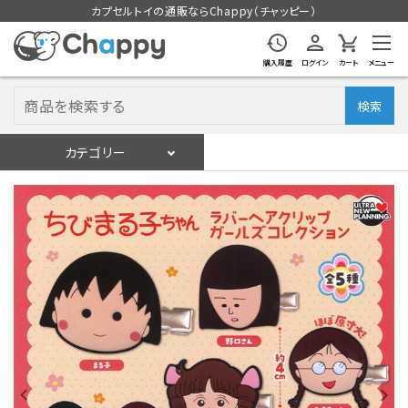
カプセルトイの通販ならChappy（チャッピー）
購入履歴
ログイン
カート
メニュー
検索
カテゴリー
入荷スケジュール
ログイン
会員登録
入荷スケジュールをチェック
カプセルトイマシン本体
カプセルトイ
販促用空カプセル