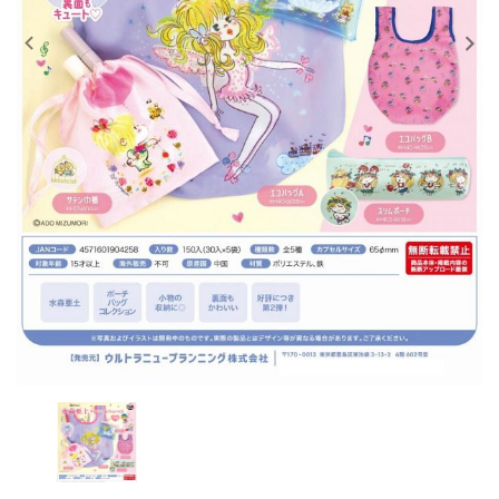
レンタル
景品・玩具・文具
販促用カプセルトイ
よくあるご質問
ご利用ガイド
06-6282-7659