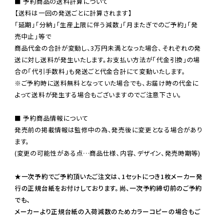
■ 予約商品の送料計算について

【送料は一回の発送ごとに計算されます】

「延期」「分納」「生産上限に伴う減数」「月またぎでのご予約」「発
売中止」等で

商品代金の合計が変動し、3万円未満となった場合、それぞれの発
送に対し送料が発生いたします。お支払い方法が「代金引換」の場
※ご予約時に送料無料となっていた場合でも、お届け時の代金に
よって送料が発生する場合もございますのでご注意下さい。
■ 予約商品情報について

発売前の掲載情報は監修中の為、発売後に変更となる場合があり
ます。

(変更の可能性がある点…商品仕様、内容、デザイン、発売時期等)

★一次予約でご予約頂いたご注文は、1セットにつき1枚メーカー発
行の正規台紙をお付けしております。尚、一次予約締切前のご予約
でも、

メーカーより正規台紙の入荷減数のためカラーコピーの場合もご