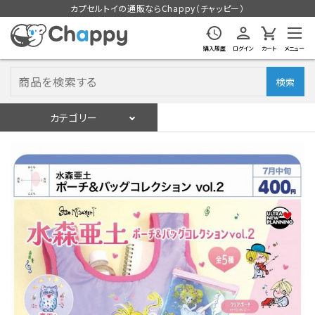
カプセルトイの通販ならChappy（チャッピー）
購入履歴
ログイン
カート
メニュー
検索
カテゴリー
入荷スケジュール
ログイン
会員登録
入荷スケジュールをチェック
カプセルトイマシン本体
カプセルトイ
販促用空カプセル