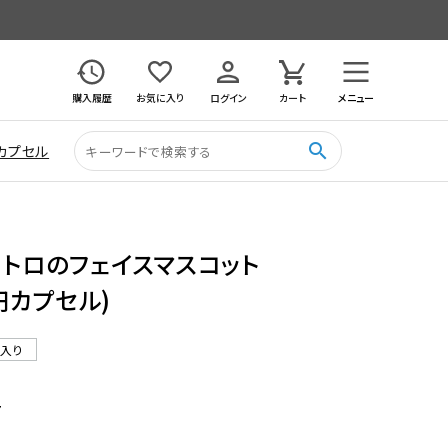
購入履歴
お気に入り
ログイン
カート
メニュー
search
カプセル
 トロのフェイスマスコット
0円カプセル)
ル入り
7