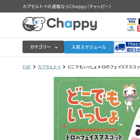
カプセルトイの通販ならChappy（チャッピー）
カテゴリー
入荷スケジュール
ログイン
会員登録
TOP
カプセルトイ
どこでもいっしょ トロのフェイスマスコット
入荷スケジュールをチェック
カプセルトイマシン本体
カプセルトイ
販促用空カプセル