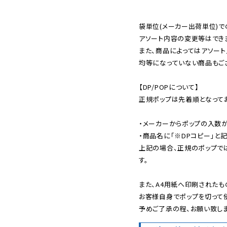
袋単位(メーカー出荷単位)で
アソート内容の変更等はできま
また、商品によってはアソート
均等になっていない商品もござ
【DP/POPについて】

正規ポップは先着順となってお
・メーカーからポップの入数が
・商品名に「※DPコピー」と記
上記の場合、正規のポップで
す。

また、A4用紙へ印刷されたも
お客様自身でポップを切って使
予めご了承の程、お願い致しま