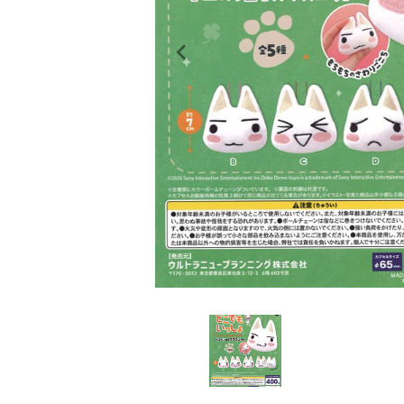
レンタル
景品・玩具・文具
販促用カプセルトイ
よくあるご質問
ご利用ガイド
06-6282-7659