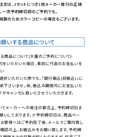
注文は、1セットにつき1枚メーカー発行の正規
、一次予約締切前のご予約でも、

減数のためカラーコピーの場合もございます。
お願いする商品について
る商品について(大量のご予約について)

予約をいただいた場合、事前に代金のお支払いを
い

選択いただいた際でも、「銀行振込(前振込)」に
了承下さいませ。尚、振込み期限内にお支払いた
がキャンセル扱いとさせていただきます。

いてメーカーへの発注の都合上、予約締切日ま
願いしております。※予約締切日は、商品ペー
のお客様へはご予約完了後、メールでご案内致し
ご確認の上、お振込みをお願い致します。予約締
込期限までの日数が短くなりますが、何卒ご了