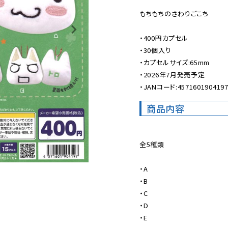
もちもちのさわりごこち

・400円カプセル

・30個入り

・カプセルサイズ:65mm

・2026年7月発売予定

・JANコード:457160190419
商品内容
全5種類

・A

・B

・C

・D

・E
