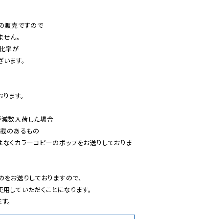
の販売ですので

せん。

比率が

います。

ります。

減数入荷した場合

載のあるもの

はなくカラーコピーのポップをお送りしておりま
のをお送りしておりますので、

用していただくことになります。

す。