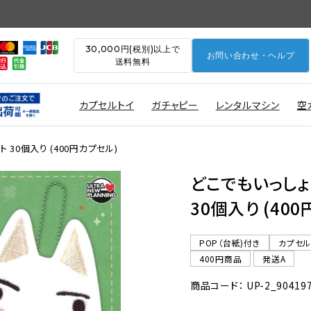
30,000円(税別)以上で
お問い合わせ・ヘルプ
送料無料
カプセルトイ
ガチャピー
レンタルマシン
空
 30個入り (400円カプセル)
どこでもいっしょ
30個入り (40
POP（台紙)付き
カプセ
400円商品
発送A
商品コード： UP-2_90419