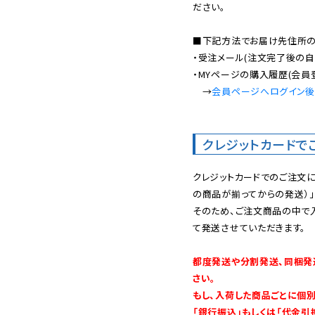
ださい。

■下記方法でお届け先住所の確
・受注メール(注文完了後の自
・MYページの購入履歴(会員
　→
会員ページへログイン
クレジットカードで
クレジットカードでのご注文
の商品が揃ってからの発送）」
そのため、ご注文商品の中で
て発送させていただきます。

都度発送や分割発送、同梱発
さい。

もし、入荷した商品ごとに個
「銀行振込」もしくは「代金引