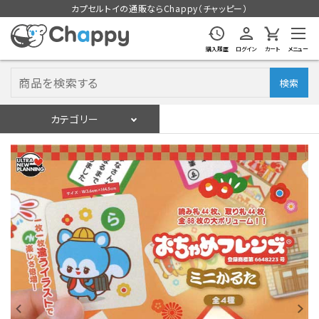
カプセルトイの通販ならChappy（チャッピー）
購入履歴
ログイン
カート
メニュー
検索
カテゴリー
入荷スケジュール
ログイン
会員登録
入荷スケジュールをチェック
カプセルトイマシン本体
カプセルトイ
販促用空カプセル