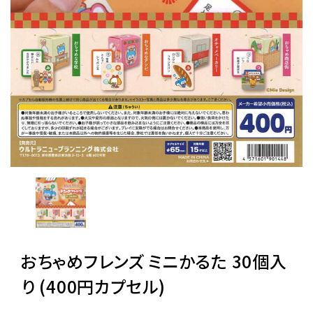
レンタル
景品・玩具・文具
販促用カプセルトイ
よくあるご質問
ご利用ガイド
おちゃめフレンズ ミニかるた 30個入
06-6282-7659
り (400円カプセル)