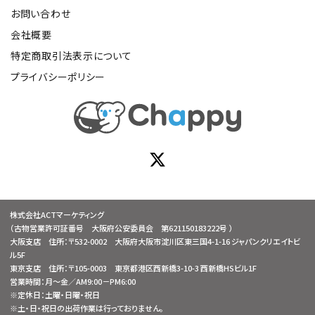
お問い合わせ
会社概要
特定商取引法表示について
プライバシーポリシー
株式会社ACTマーケティング
（古物営業許可証番号 大阪府公安委員会 第621150183222号 ）
大阪支店 住所：〒532-0002 大阪府大阪市淀川区東三国4-1-16 ジャパンクリエイトビ
ル5F
東京支店 住所：〒105-0003 東京都港区西新橋3-10-3 西新橋HSビル1F
営業時間：月～金／AM9:00－PM6:00
※定休日：土曜・日曜・祝日
※土・日・祝日の出荷作業は行っておりません。