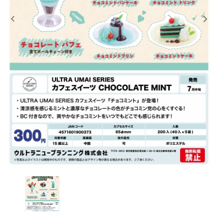
レンタル
景品・玩具・文具
販促用カプセルトイ
よくあるご質問
ご利用ガイド
06-6282-7659