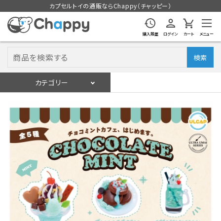
カプセルトイの通販ならChappy（チャッピー）
購入履歴
ログイン
カート
メニュー
検索
カテゴリー
入荷スケジュール
ログイン
会員登録
入荷スケジュールをチェック
カプセルトイマシン本体
カプセルトイ
販促用空カプセル