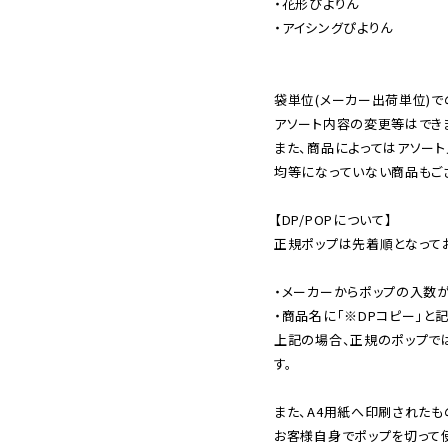
・花形ぴよりん

・アイシングぴよりん

袋単位(メーカー出荷単位)で
アソート内容の変更等はできま
また、商品によってはアソート
均等になっていない商品もござ
【DP/POPについて】

正規ポップは先着順となってお
・メーカーからポップの入数が
・商品名に「※DPコピー」と記
上記の場合、正規のポップで
す。

また、A4用紙へ印刷されたも
お客様自身でポップを切って使