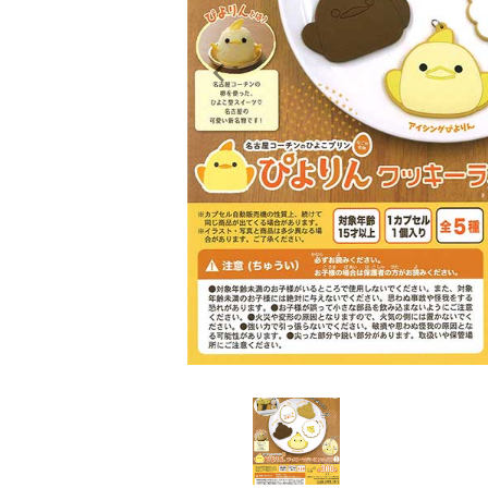
レンタル
景品・玩具・文具
販促用カプセルトイ
よくあるご質問
ご利用ガイド
06-6282-7659