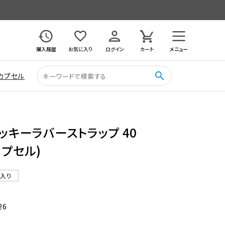
購入履歴
お気に入り
ログイン
カート
メニュー
search
カプセル
クッキーラバーストラップ 40
カプセル)
ル入り
26