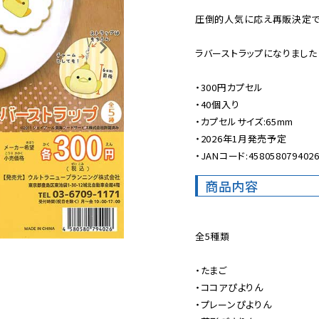
圧倒的人気に応え再販決定です
ラバーストラップになりました♪
・300円カプセル

・40個入り

・カプセルサイズ:65mm

・2026年1月発売予定

・JANコード:458058079402
商品内容
全5種類

・たまご

・ココアぴよりん

・プレーンぴよりん
