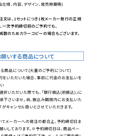
仕様、内容、デザイン、発売時期等)

注文は、1セットにつき1枚メーカー発行の正規
、一次予約締切前のご予約でも、

減数のためカラーコピーの場合もございます。
お願いする商品について
る商品について(大量のご予約について)

予約をいただいた場合、事前に代金のお支払いを
い

選択いただいた際でも、「銀行振込(前振込)」に
了承下さいませ。尚、振込み期限内にお支払いた
がキャンセル扱いとさせていただきます。

いてメーカーへの発注の都合上、予約締切日ま
願いしております。※予約締切日は、商品ペー
のお客様へはご予約完了後、メールでご案内致し