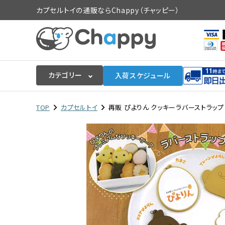
カプセルトイの通販ならChappy（チャッピー）
カテゴリー
入荷スケジュール
ログイン
会員登録
TOP
カプセルトイ
再販 ぴよりん クッキーラバーストラップ 4
入荷スケジュールをチェック
カプセルトイマシン本体
カプセルトイ
販促用空カプセル