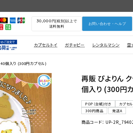
30,000円(税別)以上で
お問い合わせ・ヘルプ
送料無料
カプセルトイ
ガチャピー
レンタルマシン
空
0個入り (300円カプセル)
再販 ぴよりん 
個入り (300円
POP（台紙)付き
カプセ
300円商品
発送A
商品コード： UP-2R_7940