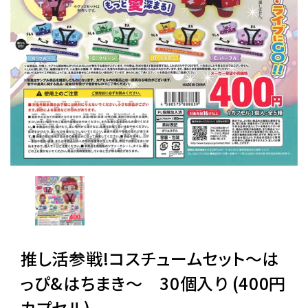
レンタル
景品・玩具・文具
販促用カプセルトイ
よくあるご質問
ご利用ガイド
推し活参戦!コスチュームセット〜は
06-6282-7659
っぴ&はちまき〜 30個入り (400円
カプセル)