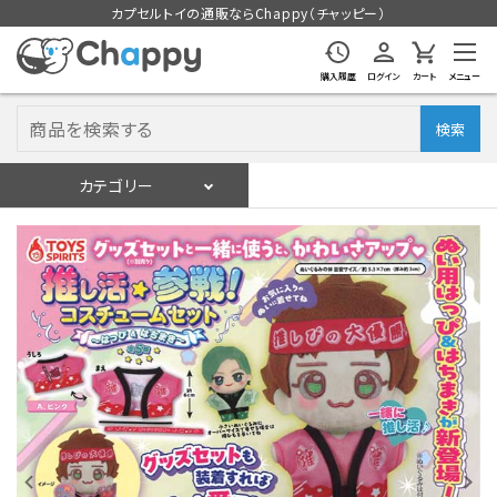
カプセルトイの通販ならChappy（チャッピー）
購入履歴
ログイン
カート
メニュー
検索
カテゴリー
入荷スケジュール
ログイン
会員登録
入荷スケジュールをチェック
カプセルトイマシン本体
カプセルトイ
販促用空カプセル