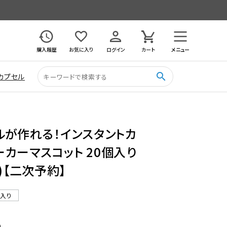
購入履歴
お気に入り
ログイン
カート
メニュー
search
カプセル
ルが作れる！インスタントカ
カーマスコット 20個入り
)【二次予約】
ル入り
9