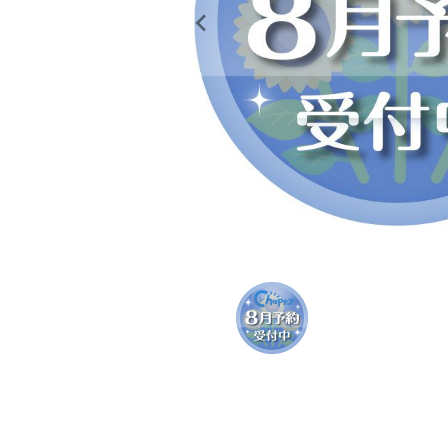
レンタル
景品・玩具・文具
販促用カプセルトイ
よくあるご質問
ご利用ガイド
06-6282-7659