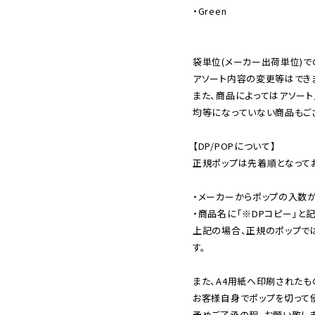
・Green

袋単位(メーカー出荷単位)で
アソート内容の変更等はできま
また、商品によってはアソート
均等になっていない商品もござ
【DP/POPについて】

正規ポップは先着順となってお
・メーカーからポップの入数が
・商品名に「※DPコピー」と記
上記の場合、正規のポップで
す。

また、A4用紙へ印刷されたも
お客様自身でポップを切って使
予めご了承の程、お願い致しま