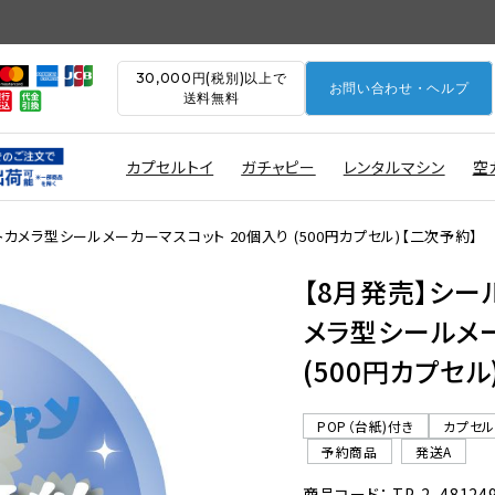
30,000円(税別)以上で
お問い合わせ・ヘルプ
送料無料
カプセルトイ
ガチャピー
レンタルマシン
空
カメラ型シールメーカーマスコット 20個入り (500円カプセル)【二次予約】
【8月発売】シー
メラ型シールメー
(500円カプセル
POP（台紙)付き
カプセ
予約商品
発送A
商品コード： TP-2_48124