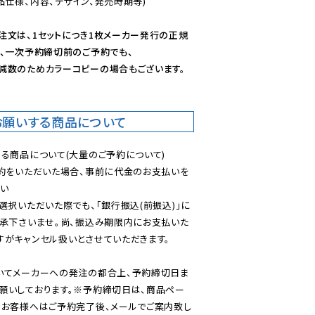
仕様、内容、デザイン、発売時期等)

注文は、1セットにつき1枚メーカー発行の正規
、一次予約締切前のご予約でも、

減数のためカラーコピーの場合もございます。
お願いする商品について
る商品について(大量のご予約について)

予約をいただいた場合、事前に代金のお支払いを
い

選択いただいた際でも、「銀行振込(前振込)」に
了承下さいませ。尚、振込み期限内にお支払いた
がキャンセル扱いとさせていただきます。

いてメーカーへの発注の都合上、予約締切日ま
願いしております。※予約締切日は、商品ペー
のお客様へはご予約完了後、メールでご案内致し