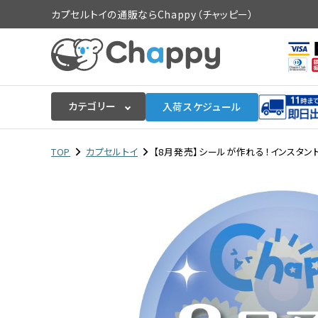
カプセルトイの通販ならChappy（チャッピー）
カテゴリー
入荷スケジュール
ログイン
会員登録
TOP
カプセルトイ
【8月発売】シールが作れる！インスタント
入荷スケジュールをチェック
カプセルトイマシン本体
カプセルトイ
販促用空カプセル