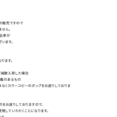
の販売ですので

せん。

比率が

います。

ります。

減数入荷した場合

載のあるもの

はなくカラーコピーのポップをお送りしておりま
のをお送りしておりますので、

用していただくことになります。

す。