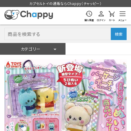
カプセルトイの通販ならChappy（チャッピー）
購入履歴
ログイン
カート
メニュー
検索
カテゴリー
入荷スケジュール
ログイン
会員登録
入荷スケジュールをチェック
カプセルトイマシン本体
カプセルトイ
販促用空カプセル