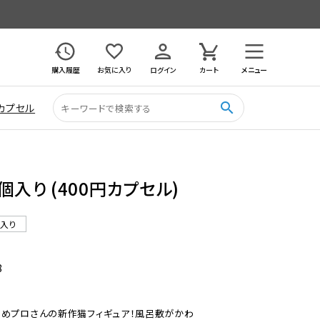
購入履歴
お気に入り
ログイン
カート
メニュー
search
カプセル
個入り (400円カプセル)
ル入り
8
まめプロさんの新作猫フィギュア！風呂敷がかわ