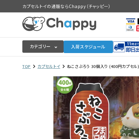
カプセルトイの通販ならChappy（チャッピー）
カテゴリー
入荷スケジュール
ログイン
会員登録
TOP
カプセルトイ
ねこさぶろう 30個入り (400円カプセル
入荷スケジュールをチェック
カプセルトイマシン本体
カプセルトイ
販促用空カプセル