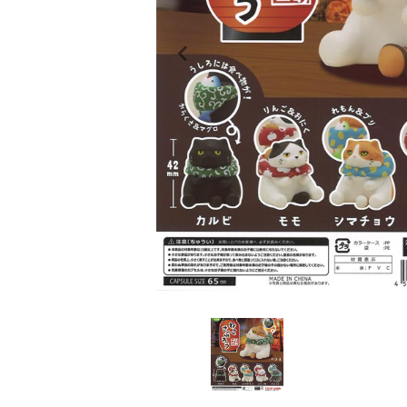
レンタル
景品・玩具・文具
販促用カプセルトイ
よくあるご質問
ご利用ガイド
06-6282-7659