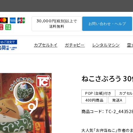
30,000円(税別)以上で
お問い合わせ・ヘルプ
送料無料
カプセルトイ
ガチャピー
レンタルマシン
空
)
ねこさぶろう 30
POP（台紙)付き
カプセ
400円商品
発送A
商品コード： TC-2_44352
大人気「お弁当ねこ」作者の