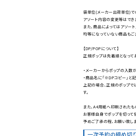
袋単位(メーカー出荷単位)で
アソート内容の変更等はできま
また、商品によってはアソート
均等になっていない商品もござ
【DP/POPについて】

正規ポップは先着順となってお
・メーカーからポップの入数が
・商品名に「※DPコピー」と記
上記の場合、正規のポップで
す。

また、A4用紙へ印刷されたも
お客様自身でポップを切って使
予めご了承の程、お願い致しま
一次予約の締め切