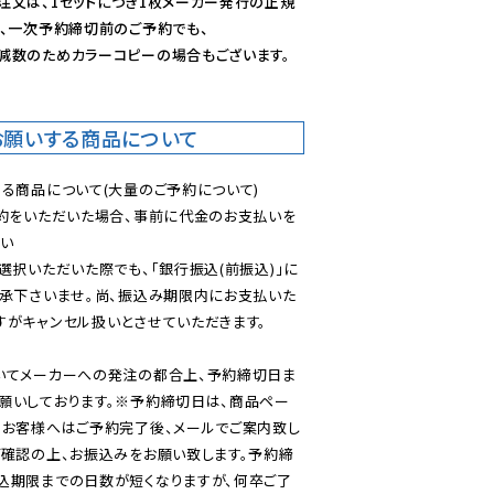
注文は、1セットにつき1枚メーカー発行の正規
、一次予約締切前のご予約でも、

減数のためカラーコピーの場合もございます。
お願いする商品について
る商品について(大量のご予約について)

予約をいただいた場合、事前に代金のお支払いを
い

選択いただいた際でも、「銀行振込(前振込)」に
了承下さいませ。尚、振込み期限内にお支払いた
がキャンセル扱いとさせていただきます。

いてメーカーへの発注の都合上、予約締切日ま
願いしております。※予約締切日は、商品ペー
のお客様へはご予約完了後、メールでご案内致し
ご確認の上、お振込みをお願い致します。予約締
込期限までの日数が短くなりますが、何卒ご了