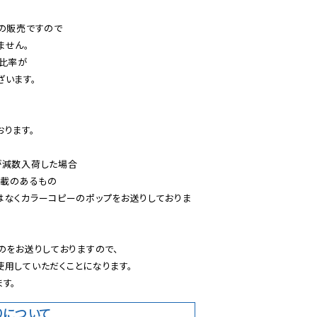
の販売ですので

せん。

比率が

います。

ります。

減数入荷した場合

載のあるもの

はなくカラーコピーのポップをお送りしておりま
のをお送りしておりますので、

用していただくことになります。

す。
りについて