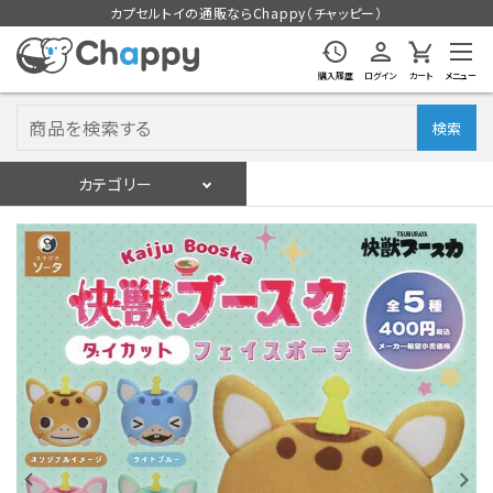
カプセルトイの通販ならChappy（チャッピー）
購入履歴
ログイン
カート
メニュー
検索
カテゴリー
入荷スケジュール
ログイン
会員登録
入荷スケジュールをチェック
カプセルトイマシン本体
カプセルトイ
販促用空カプセル