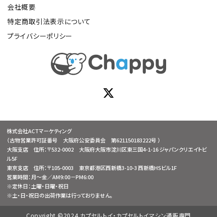
会社概要
特定商取引法表示について
プライバシーポリシー
株式会社ACTマーケティング
（古物営業許可証番号 大阪府公安委員会 第621150183222号 ）
大阪支店 住所：〒532-0002 大阪府大阪市淀川区東三国4-1-16 ジャパンクリエイトビ
ル5F
東京支店 住所：〒105-0003 東京都港区西新橋3-10-3 西新橋HSビル1F
営業時間：月～金／AM9:00－PM6:00
※定休日：土曜・日曜・祝日
※土・日・祝日の出荷作業は行っておりません。
Copyright ©2024 カプセルトイ・カプセルトイマシン通販専門