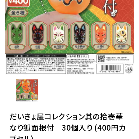
レンタル
景品・玩具・文具
販促用カプセルトイ
よくあるご質問
ご利用ガイド
だいきょ屋コレクション其の拾壱華
06-6282-7659
なり狐面根付 30個入り (400円カ
プセル)