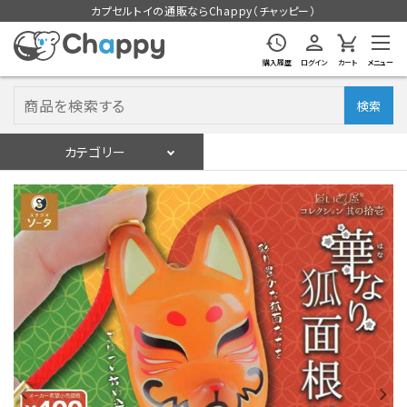
カプセルトイの通販ならChappy（チャッピー）
購入履歴
ログイン
カート
メニュー
検索
カテゴリー
入荷スケジュール
ログイン
会員登録
入荷スケジュールをチェック
カプセルトイマシン本体
カプセルトイ
販促用空カプセル