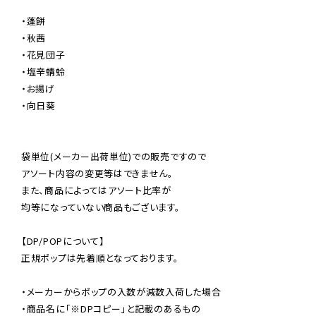
・蓬餅

・秋茜

・花見団子

・塩辛蜻蛉

・お揚げ

・向日葵

袋単位(メーカー出荷単位)での販売ですので

アソート内容の変更等はできません。

また、商品によってはアソート比率が

均等になっていない商品もございます。

【DP/POPについて】

正規ポップは先着順となっております。

・メーカーからポップの入数が減数入荷した場合

・商品名に「※DPコピー」と記載のあるもの
