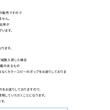
の販売ですので

せん。

比率が

います。

ります。

減数入荷した場合

載のあるもの

はなくカラーコピーのポップをお送りしておりま
のをお送りしておりますので、

用していただくことになります。

す。