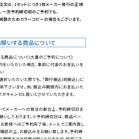
注文は、1セットにつき1枚メーカー発行の正規
、一次予約締切前のご予約でも、

減数のためカラーコピーの場合もございます。
お願いする商品について
る商品について(大量のご予約について)

予約をいただいた場合、事前に代金のお支払いを
い

選択いただいた際でも、「銀行振込(前振込)」に
了承下さいませ。尚、振込み期限内にお支払いた
がキャンセル扱いとさせていただきます。

いてメーカーへの発注の都合上、予約締切日ま
願いしております。※予約締切日は、商品ペー
のお客様へはご予約完了後、メールでご案内致し
ご確認の上、お振込みをお願い致します。予約締
込期限までの日数が短くなりますが、何卒ご了