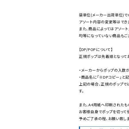
袋単位(メーカー出荷単位)で
アソート内容の変更等はできま
また、商品によってはアソート
均等になっていない商品もござ
【DP/POPについて】

正規ポップは先着順となってお
・メーカーからポップの入数が
・商品名に「※DPコピー」と記
上記の場合、正規のポップで
す。

また、A4用紙へ印刷されたも
お客様自身でポップを切って使
予めご了承の程、お願い致しま