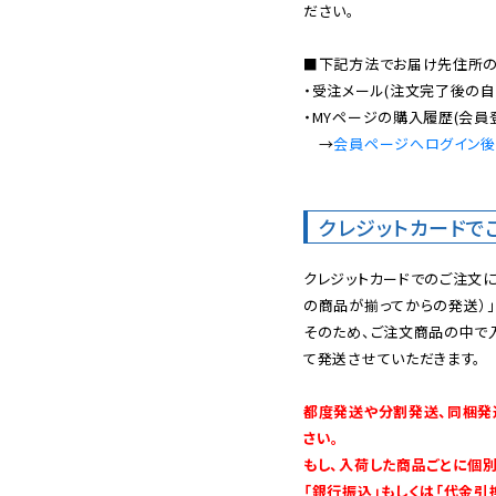
ださい。

■下記方法でお届け先住所の確
・受注メール(注文完了後の自
・MYページの購入履歴(会員
　→
会員ページへログイン
クレジットカードで
クレジットカードでのご注文
の商品が揃ってからの発送）」
そのため、ご注文商品の中で
て発送させていただきます。

都度発送や分割発送、同梱発
さい。

もし、入荷した商品ごとに個
「銀行振込」もしくは「代金引