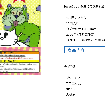
love＆popの波にのり遅れるな
・400円カプセル

・30個入り

・カプセルサイズ:60mm

・2026年7月発売予定

・JANコード:458967571882
商品内容
全4種類

・グリーミィ

・フロニャム

・ホワン

・高橋君
