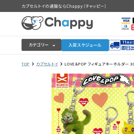
カプセルトイの通販ならChappy（チャッピー）
カテゴリー
入荷スケジュール
ログイン
会員登録
TOP
カプセルトイ
LOVE＆POP フィギュアキーホルダー 3
入荷スケジュールをチェック
カプセルトイマシン本体
カプセルトイ
販促用空カプセル