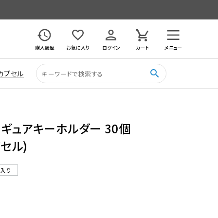
購入履歴
お気に入り
ログイン
カート
メニュー
search
カプセル
フィギュアキーホルダー 30個
プセル)
ル入り
4