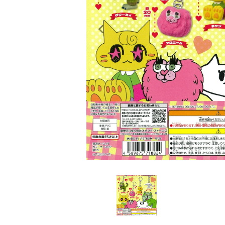
レンタル
景品・玩具・文具
販促用カプセルトイ
よくあるご質問
ご利用ガイド
06-6282-7659