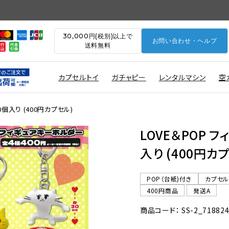
30,000円(税別)以上で
お問い合わせ・ヘルプ
送料無料
カプセルトイ
ガチャピー
レンタルマシン
空
0個入り (400円カプセル)
LOVE＆POP 
入り (400円カ
POP（台紙)付き
カプセ
400円商品
発送A
商品コード： SS-2_71882