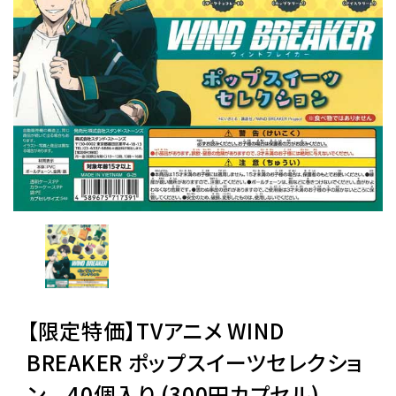
レンタル
景品・玩具・文具
販促用カプセルトイ
よくあるご質問
ご利用ガイド
【限定特価】TVアニメ WIND
06-6282-7659
BREAKER ポップスイーツセレクショ
ン 40個入り (300円カプセル)