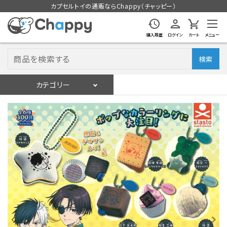
カプセルトイの通販ならChappy（チャッピー）
購入履歴
ログイン
カート
メニュー
検索
カテゴリー
入荷スケジュール
ログイン
会員登録
入荷スケジュールをチェック
カプセルトイマシン本体
カプセルトイ
販促用空カプセル