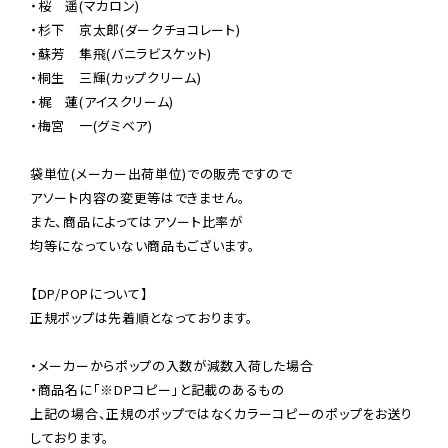
・桜　遥(マカロン)

・杉下　京太郎(ダークチョコレート)

・蘇芳　隼飛(バニラビスケット)

・桐生　三輝(カップクリーム)

・梶　蓮(アイスクリーム)

・梅宮　一(グミベア)

袋単位(メーカー出荷単位)での販売ですので

アソート内容の変更等はできません。

また、商品によってはアソート比率が

均等になっていない商品もございます。

【DP/POPについて】

正規ポップは先着順となっております。

・メーカーからポップの入数が減数入荷した場合

・商品名に「※DPコピー」と記載のあるもの

上記の場合、正規のポップではなくカラーコピーのポップをお送り
しております。
