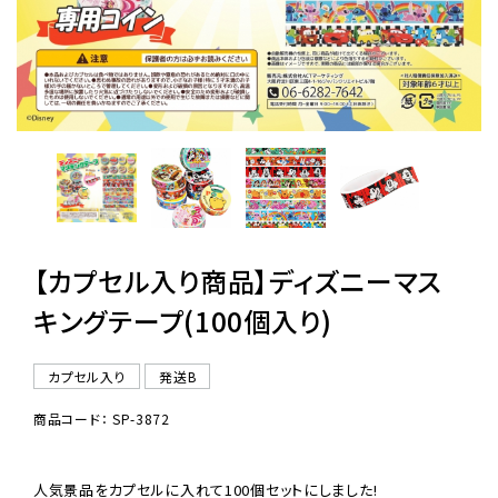
レンタル
景品・玩具・文具
販促用カプセルトイ
【カプセル入り商品】ディズニーマス
よくあるご質問
キングテープ(100個入り)
ご利用ガイド
カプセル入り
発送B
商品コード： SP-3872
06-6282-7659
人気景品をカプセルに入れて100個セットにしました!
