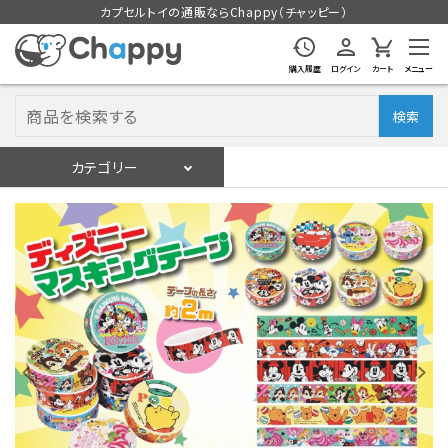
カプセルトイの通販ならChappy（チャッピー）
購入履歴
ログイン
カート
メニュー
検索
カテゴリー
入荷スケジュール
ログイン
会員登録
入荷スケジュールをチェック
カプセルトイマシン本体
カプセルトイ
販促用空カプセル