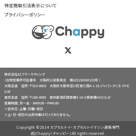
特定商取引法表示について
プライバシーポリシー
株式会社ACTマーケティング
（古物営業許可証番号 大阪府公安委員会 第621150183222号 ）
大阪支店 住所：〒532-0002 大阪府大阪市淀川区東三国4-1-16 ジャパンクリエイトビ
ル5F
東京支店 住所：〒105-0003 東京都港区西新橋3-10-3 西新橋HSビル1F
営業時間：月～金／AM9:00－PM6:00
※定休日：土曜・日曜・祝日
※土・日・祝日の出荷作業は行っておりません。
Copyright ©2024 カプセルトイ・カプセルトイマシン通販専門
店|Chappy（チャッピー）All rights reserved.