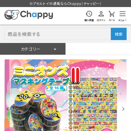
カプセルトイの通販ならChappy（チャッピー）
購入履歴
ログイン
カート
メニュー
検索
カテゴリー
入荷スケジュール
ログイン
会員登録
入荷スケジュールをチェック
カプセルトイマシン本体
カプセルトイ
販促用空カプセル