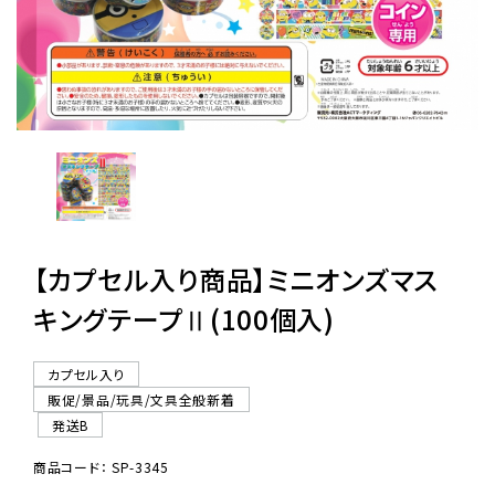
レンタル
景品・玩具・文具
販促用カプセルトイ
【カプセル入り商品】ミニオンズマス
よくあるご質問
キングテープⅡ(100個入)
ご利用ガイド
カプセル入り
販促/景品/玩具/文具全般新着
06-6282-7659
発送B
商品コード： SP-3345