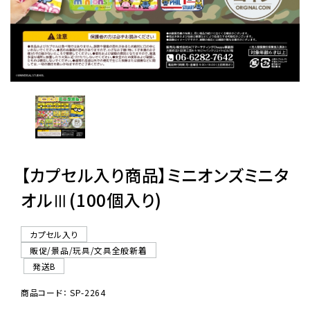
レンタル
景品・玩具・文具
販促用カプセルトイ
【カプセル入り商品】ミニオンズミニタ
よくあるご質問
オルⅢ(100個入り)
ご利用ガイド
カプセル入り
販促/景品/玩具/文具全般新着
06-6282-7659
発送B
商品コード： SP-2264