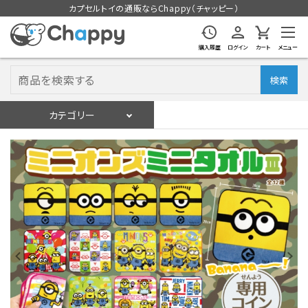
カプセルトイの通販ならChappy（チャッピー）
購入履歴
ログイン
カート
メニュー
検索
カテゴリー
入荷スケジュール
ログイン
会員登録
入荷スケジュールをチェック
カプセルトイマシン本体
カプセルトイ
販促用空カプセル