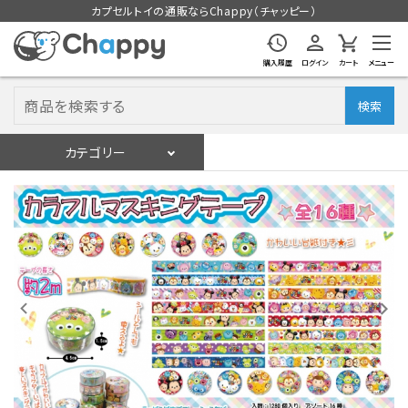
カプセルトイの通販ならChappy（チャッピー）
購入履歴
ログイン
カート
メニュー
検索
カテゴリー
入荷スケジュール
ログイン
会員登録
入荷スケジュールをチェック
カプセルトイマシン本体
カプセルトイ
販促用空カプセル