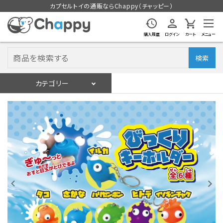
カプセルトイの通販ならChappy（チャッピー）
購入履歴
ログイン
カート
メニュー
検索
カテゴリー
入荷スケジュール
ログイン
会員登録
入荷スケジュールをチェック
カプセルトイマシン本体
カプセルトイ
販促用空カプセル