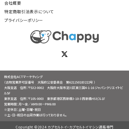
会社概要
特定商取引法表示について
プライバシーポリシー
株式会社ACTマーケティング
（古物営業許可証番号 大阪府公安委員会 第621150183222号 ）
大阪支店 住所：〒532-0002 大阪府大阪市淀川区東三国4-1-16 ジャパンクリエイトビ
ル5F
東京支店 住所：〒105-0003 東京都港区西新橋3-10-3 西新橋HSビル1F
営業時間：月～金／AM9:00－PM6:00
※定休日：土曜・日曜・祝日
※土・日・祝日の出荷作業は行っておりません。
Copyright ©2024 カプセルトイ・カプセルトイマシン通販専門