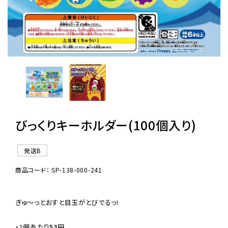
レンタル
景品・玩具・文具
販促用カプセルトイ
びっくりキーホルダー(100個入り)
よくあるご質問
ご利用ガイド
発送B
商品コード： SP-138-000-241
06-6282-7659
ぎゅ〜っとおすと目玉がとびでるっ!

・
1個あたり
53円