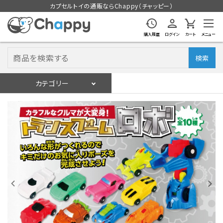
カプセルトイの通販ならChappy（チャッピー）
購入履歴
ログイン
カート
メニュー
検索
カテゴリー
入荷スケジュール
ログイン
会員登録
入荷スケジュールをチェック
カプセルトイマシン本体
カプセルトイ
販促用空カプセル