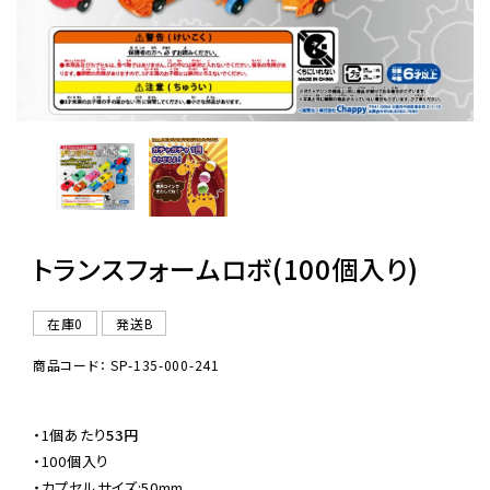
レンタル
景品・玩具・文具
販促用カプセルトイ
トランスフォームロボ(100個入り)
よくあるご質問
ご利用ガイド
在庫0
発送B
商品コード： SP-135-000-241
06-6282-7659
・
1個あたり
53円
・100個入り

・カプセルサイズ:50mm
