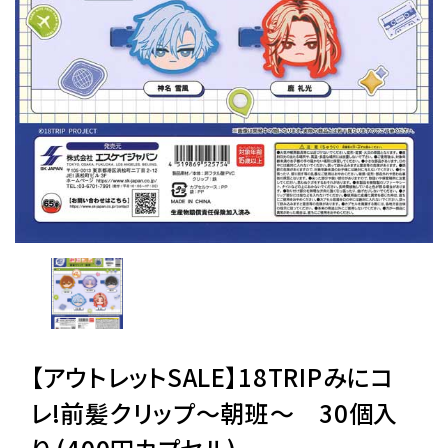
レンタル
景品・玩具・文具
販促用カプセルトイ
よくあるご質問
ご利用ガイド
【アウトレットSALE】18TRIPみにコ
06-6282-7659
レ!前髪クリップ〜朝班〜 30個入