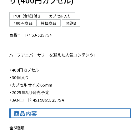
り (400円カプセル)
POP（台紙)付き
カプセル入り
400円商品
特価商品
発送B
商品コード： SJ-525754
ハーフアニバーサリーを迎えた人気コンテンツ!

・400円カプセル

・30個入り

・カプセルサイズ:65mm

・2025年5月発売予定

・JANコード:4519869525754
商品内容
全5種類
