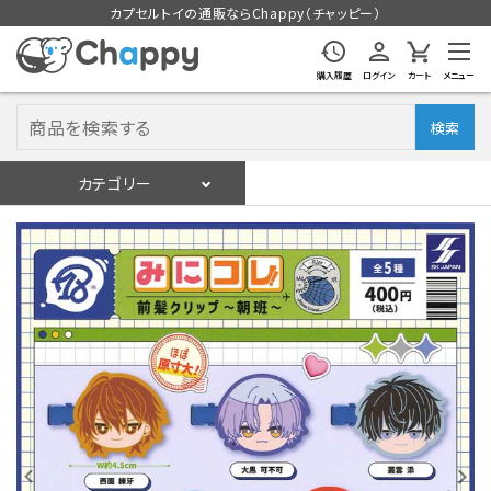
カプセルトイの通販ならChappy（チャッピー）
購入履歴
ログイン
カート
メニュー
検索
カテゴリー
入荷スケジュール
ログイン
会員登録
入荷スケジュールをチェック
カプセルトイマシン本体
カプセルトイ
販促用空カプセル