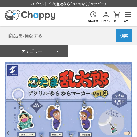
カプセルトイの通販ならChappy（チャッピー）
購入履歴
ログイン
カート
メニュー
検索
カテゴリー
入荷スケジュール
ログイン
会員登録
入荷スケジュールをチェック
カプセルトイマシン本体
カプセルトイ
販促用空カプセル