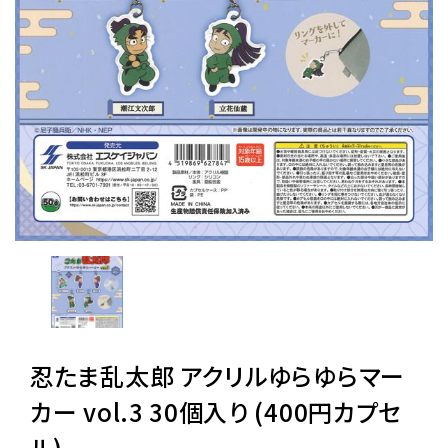
レンタル
景品・玩具・文具
販促用カプセルトイ
よくあるご質問
ご利用ガイド
忍たま乱太郎 アクリルゆらゆらマー
06-6282-7659
カー vol.3 30個入り (400円カプセ
ル)