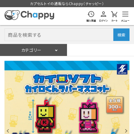
カプセルトイの通販ならChappy（チャッピー）
購入履歴
ログイン
カート
メニュー
検索
カテゴリー
入荷スケジュール
ログイン
会員登録
入荷スケジュールをチェック
カプセルトイマシン本体
カプセルトイ
販促用空カプセル