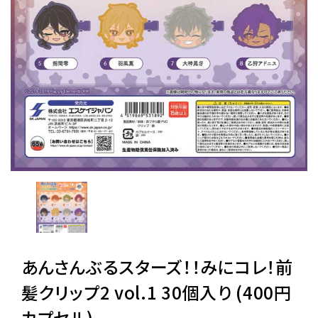
レンタル
景品・玩具・文具
販促用カプセルトイ
よくあるご質問
ご利用ガイド
あんさんぶるスターズ！！みにコレ！前
06-6282-7659
髪クリップ2 vol.1 30個入り (400円
カプセル)