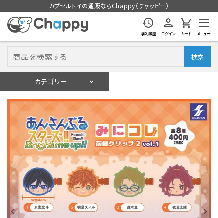
カプセルトイの通販ならChappy（チャッピー）
購入履歴
ログイン
カート
メニュー
検索
カテゴリー
入荷スケジュール
ログイン
会員登録
入荷スケジュールをチェック
カプセルトイマシン本体
カプセルトイ
販促用空カプセル