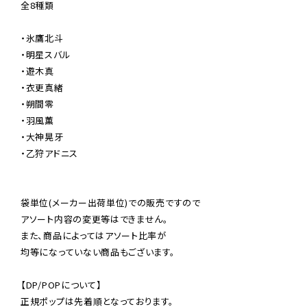
全8種類

・氷鷹北斗

・明星スバル

・遊木真

・衣更真緒

・朔間零

・羽風薫

・大神晃牙

・乙狩アドニス

袋単位(メーカー出荷単位)での販売ですので

アソート内容の変更等はできません。

また、商品によってはアソート比率が

均等になっていない商品もございます。

【DP/POPについて】

正規ポップは先着順となっております。
