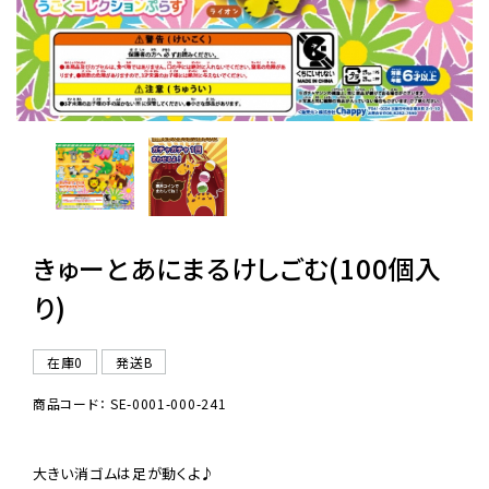
レンタル
景品・玩具・文具
販促用カプセルトイ
きゅーとあにまるけしごむ(100個入
よくあるご質問
り)
ご利用ガイド
在庫0
発送B
商品コード： SE-0001-000-241
06-6282-7659
大きい消ゴムは足が動くよ♪
