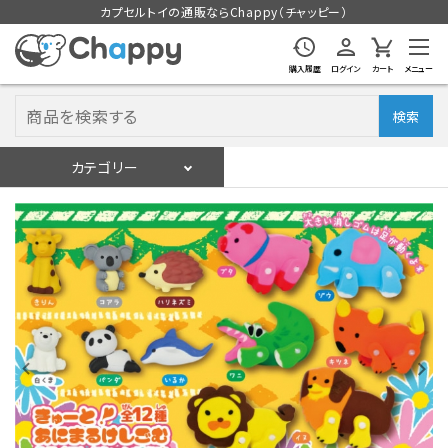
カプセルトイの通販ならChappy（チャッピー）
購入履歴
ログイン
カート
メニュー
検索
カテゴリー
入荷スケジュール
ログイン
会員登録
入荷スケジュールをチェック
カプセルトイマシン本体
カプセルトイ
販促用空カプセル