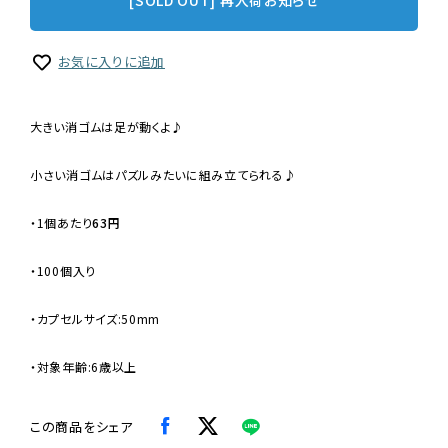
[SOLD OUT] 再入荷お知らせ
お気に入りに追加
大きい消ゴムは足が動くよ♪
小さい消ゴムはパズルみたいに組み立てられる♪
・
1個あたり
63円
・100個入り
・カプセルサイズ:50mm
・対象年齢:6歳以上
この商品をシェア