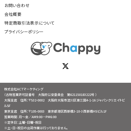
お問い合わせ
会社概要
特定商取引法表示について
プライバシーポリシー
株式会社ACTマーケティング
（古物営業許可証番号 大阪府公安委員会 第621150183222号 ）
大阪支店 住所：〒532-0002 大阪府大阪市淀川区東三国4-1-16 ジャパンクリエイトビ
ル5F
東京支店 住所：〒105-0003 東京都港区西新橋3-10-3 西新橋HSビル1F
営業時間：月～金／AM9:00－PM6:00
※定休日：土曜・日曜・祝日
※土・日・祝日の出荷作業は行っておりません。