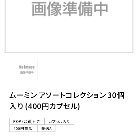
レンタル
景品・玩具・文具
販促用カプセルトイ
よくあるご質問
ご利用ガイド
ムーミン アソートコレクション 30個
入り (400円カプセル)
06-6282-7659
POP（台紙)付き
カプセル入り
400円商品
発送A