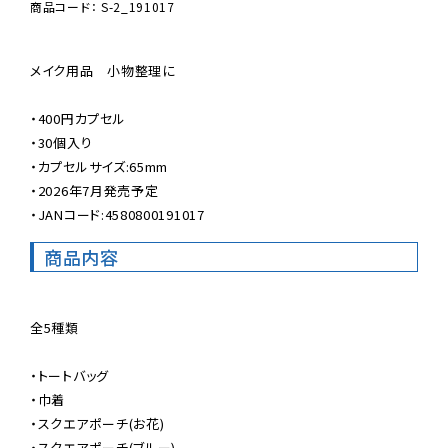
商品コード： S-2_191017
メイク用品　小物整理に

・400円カプセル

・30個入り

・カプセルサイズ:65mm

・2026年7月発売予定

・JANコード:4580800191017
商品内容
全5種類

・トートバッグ

・巾着

・スクエアポーチ(お花)

・スクエアポーチ(ブルー)
