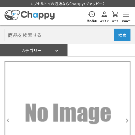
カプセルトイの通販ならChappy（チャッピー）
購入履歴
ログイン
カート
メニュー
検索
カテゴリー
入荷スケジュール
ログイン
会員登録
入荷スケジュールをチェック
カプセルトイマシン本体
カプセルトイ
販促用空カプセル