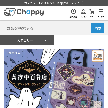
カプセルトイの通販ならChappy（チャッピー）
購入履歴
ログイン
カート
メニュー
検索
カテゴリー
入荷スケジュール
ログイン
会員登録
入荷スケジュールをチェック
カプセルトイマシン本体
カプセルトイ
販促用空カプセル