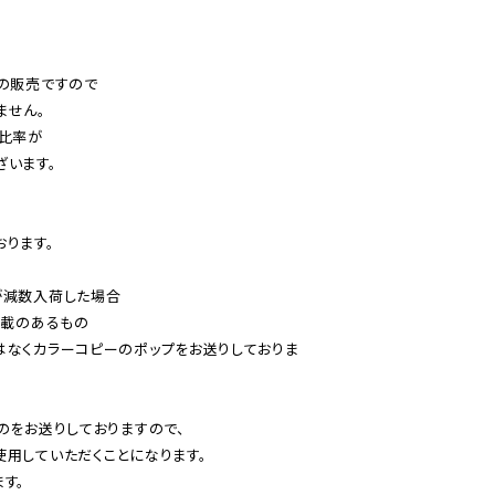
の販売ですので

せん。

比率が

います。

ります。

減数入荷した場合

載のあるもの

はなくカラーコピーのポップをお送りしておりま
のをお送りしておりますので、

用していただくことになります。

す。