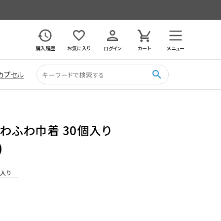
購入履歴
お気に入り
ログイン
カート
メニュー
search
カプセル
ふわふわ巾着 30個入り
)
ル入り