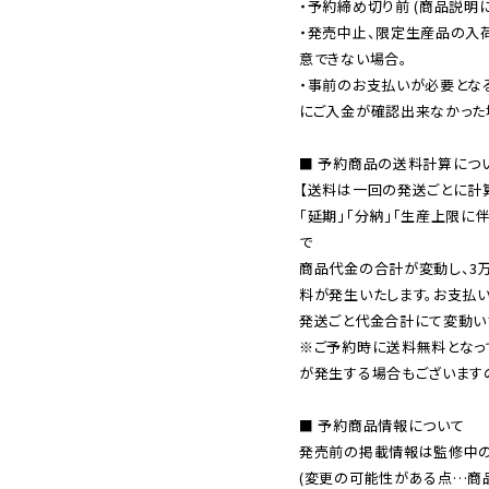
・予約締め切り前 (商品説明
・発売中止、限定生産品の入
意できない場合。

・事前のお支払いが必要とな
にご入金が確認出来なかった場
■ 予約商品の送料計算につい
【送料は一回の発送ごとに計算
「延期」「分納」「生産上限に
で

商品代金の合計が変動し、3
料が発生いたします。お支払
※ご予約時に送料無料となっ
が発生する場合もございます
■ 予約商品情報について

発売前の掲載情報は監修中の
(変更の可能性がある点…商品