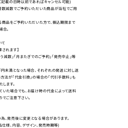
に記載の日時以前であればキャンセル可能)

荷数減数でご予約いただいた商品が当社でご用
る商品をご予約いただいた方で、振込期限まで
合。

て

されます】

伴う減数」「月またぎでのご予約」「発売中止」等
万円未満となった場合、それぞれの発送に対し送
い方法が「代金引換」の場合の「代引手数料」も
ていた場合でも、お届け時の代金によって送料
のでご注意下さい。
為、発売後に変更となる場合があります。

仕様、内容、デザイン、発売時期等)
