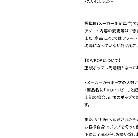
・だいじょうぶ〜

袋単位(メーカー出荷単位)で
アソート内容の変更等はできま
また、商品によってはアソート
均等になっていない商品もござ
【DP/POPについて】

正規ポップは先着順となってお
・メーカーからポップの入数が
・商品名に「※DPコピー」と記
上記の場合、正規のポップで
す。

また、A4用紙へ印刷されたも
お客様自身でポップを切って使
予めご了承の程、お願い致しま