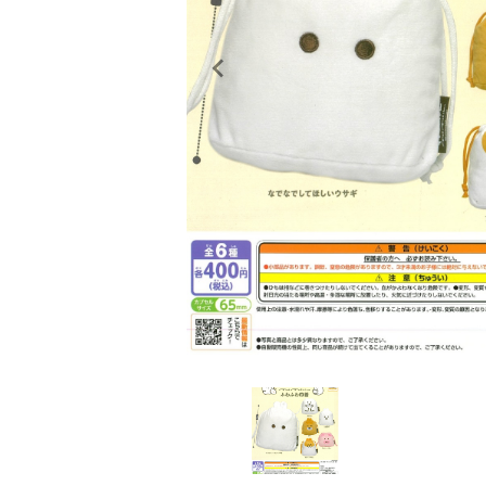
レンタル
景品・玩具・文具
販促用カプセルトイ
よくあるご質問
ご利用ガイド
06-6282-7659