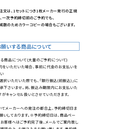
注文は、1セットにつき1枚メーカー発行の正規
、一次予約締切前のご予約でも、

減数のためカラーコピーの場合もございます。
お願いする商品について
る商品について(大量のご予約について)

予約をいただいた場合、事前に代金のお支払いを
い

選択いただいた際でも、「銀行振込(前振込)」に
了承下さいませ。尚、振込み期限内にお支払いた
がキャンセル扱いとさせていただきます。

いてメーカーへの発注の都合上、予約締切日ま
願いしております。※予約締切日は、商品ペー
のお客様へはご予約完了後、メールでご案内致し
ご確認の上、お振込みをお願い致します。予約締