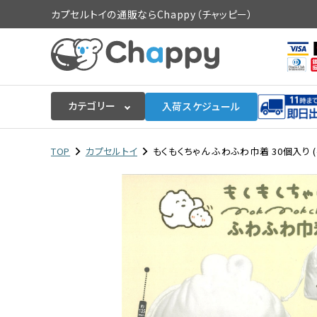
カプセルトイの通販ならChappy（チャッピー）
カテゴリー
入荷スケジュール
ログイン
会員登録
TOP
カプセルトイ
もくもくちゃん ふわふわ巾着 30個入り (
入荷スケジュールをチェック
カプセルトイマシン本体
カプセルトイ
販促用空カプセル