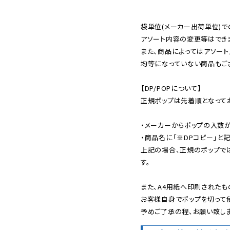
袋単位(メーカー出荷単位)で
アソート内容の変更等はできま
また、商品によってはアソート
均等になっていない商品もござ
【DP/POPについて】

正規ポップは先着順となってお
・メーカーからポップの入数が
・商品名に「※DPコピー」と記
上記の場合、正規のポップで
す。

また、A4用紙へ印刷されたも
お客様自身でポップを切って使
予めご了承の程、お願い致しま