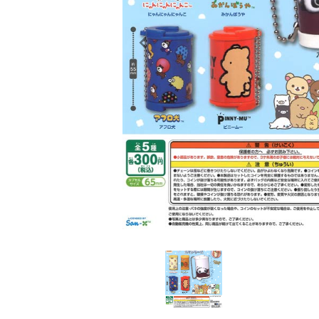
レンタル
景品・玩具・文具
販促用カプセルトイ
よくあるご質問
ご利用ガイド
06-6282-7659