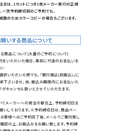
注文は、1セットにつき1枚メーカー発行の正規
、一次予約締切前のご予約でも、

減数のためカラーコピーの場合もございます。
お願いする商品について
る商品について(大量のご予約について)

予約をいただいた場合、事前に代金のお支払いを
い

選択いただいた際でも、「銀行振込(前振込)」に
了承下さいませ。尚、振込み期限内にお支払いた
がキャンセル扱いとさせていただきます。

いてメーカーへの発注の都合上、予約締切日ま
願いしております。※予約締切日は、商品ペー
のお客様へはご予約完了後、メールでご案内致し
ご確認の上、お振込みをお願い致します。予約締
込期限までの日数が短くなりますが、何卒ご了