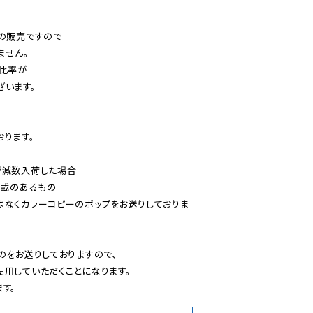
の販売ですので

せん。

比率が

います。

ります。

減数入荷した場合

載のあるもの

はなくカラーコピーのポップをお送りしておりま
のをお送りしておりますので、

用していただくことになります。

す。