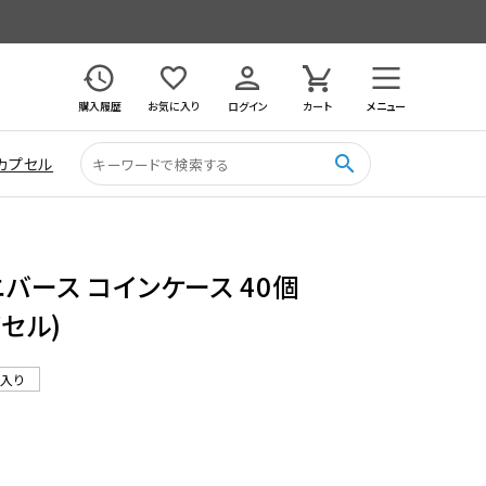
購入履歴
お気に入り
ログイン
カート
メニュー
search
カプセル
バース コインケース 40個
プセル)
ル入り