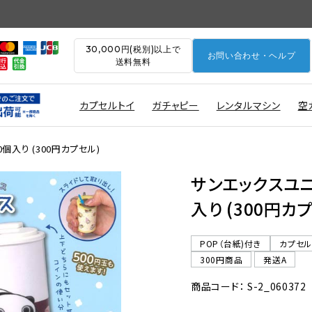
30,000円(税別)以上で
お問い合わせ・ヘルプ
送料無料
カプセルトイ
ガチャピー
レンタルマシン
空
個入り (300円カプセル)
サンエックスユニ
入り (300円カ
POP（台紙)付き
カプセ
300円商品
発送A
商品コード： S-2_060372