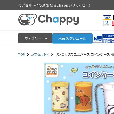
カプセルトイの通販ならChappy（チャッピー）
カテゴリー
入荷スケジュール
ログイン
会員登録
TOP
カプセルトイ
サンエックスユニバース コインケース 40
入荷スケジュールをチェック
カプセルトイマシン本体
カプセルトイ
販促用空カプセル