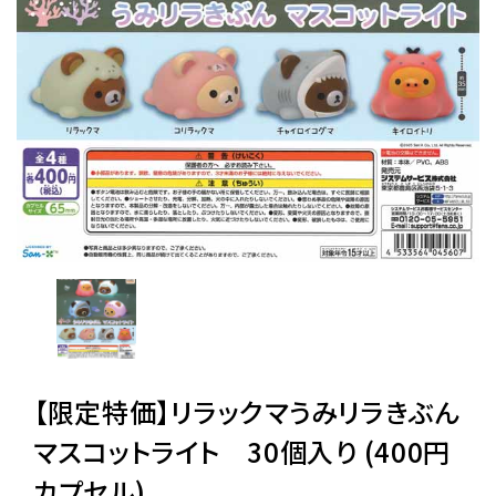
レンタル
景品・玩具・文具
販促用カプセルトイ
よくあるご質問
ご利用ガイド
【限定特価】リラックマうみリラきぶん
06-6282-7659
マスコットライト 30個入り (400円
カプセル)