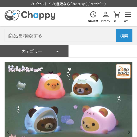
カプセルトイの通販ならChappy（チャッピー）
購入履歴
ログイン
カート
メニュー
検索
カテゴリー
入荷スケジュール
ログイン
会員登録
入荷スケジュールをチェック
カプセルトイマシン本体
カプセルトイ
販促用空カプセル