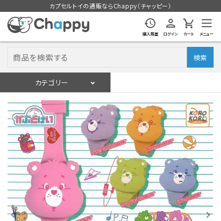
カプセルトイの通販ならChappy（チャッピー）
購入履歴
ログイン
カート
メニュー
検索
カテゴリー
入荷スケジュール
ログイン
会員登録
入荷スケジュールをチェック
カプセルトイマシン本体
カプセルトイ
販促用空カプセル