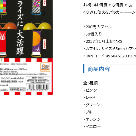
お祝いは何度でも何度でも。

くり返し使えるパッカーーーン!
・200円カプセル

・50個入り

・2017年1月上旬発売

・カプセルサイズ:65mmカプセ
・JANコード:456046120393
商品内容
全6種類

・ピンク

・レッド

・グリーン

・ブルー

・オレンジ

・イエロー
