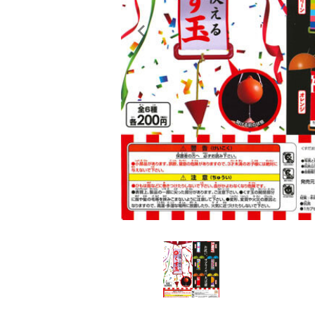
レンタル
景品・玩具・文具
販促用カプセルトイ
よくあるご質問
ご利用ガイド
06-6282-7659