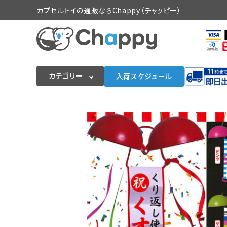
カプセルトイの通販ならChappy（チャッピー）
カテゴリー
入荷スケジュール
ログイン
会員登録
入荷スケジュールをチェック
カプセルトイマシン本体
カプセルトイ
販促用空カプセル