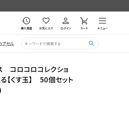
購入履歴
お気に入り
ログイン
カート
メニュー
search
カプセル
ス コロコロコレクショ
る【くす玉】 50個セット
)