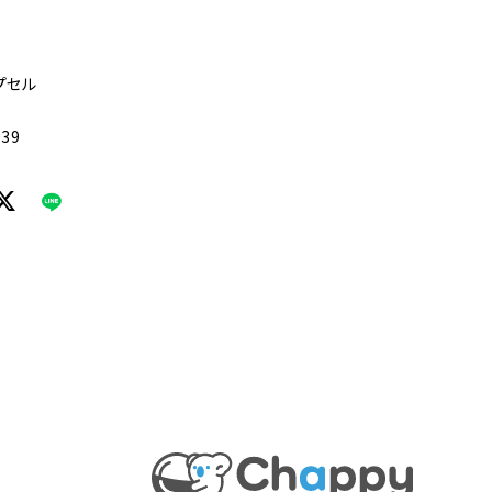
プセル
939