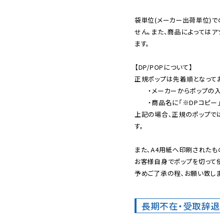
袋単位(メーカー出荷単位)
せん。また、商品によっては
ます。

【DP/POPについて】

正規ポップは先着順となってお
　　・メーカーからポップの
　　・商品名に「※DPコピー
上記の場合、正規のポップで
す。

また、A4用紙へ印刷されたも
お客様自身でポップを切って使
予めご了承の程、お願い致しま
長期不在・受取辞退