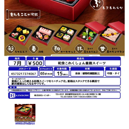
レンタル
景品・玩具・文具
販促用カプセルトイ
よくあるご質問
ご利用ガイド
06-6282-7659