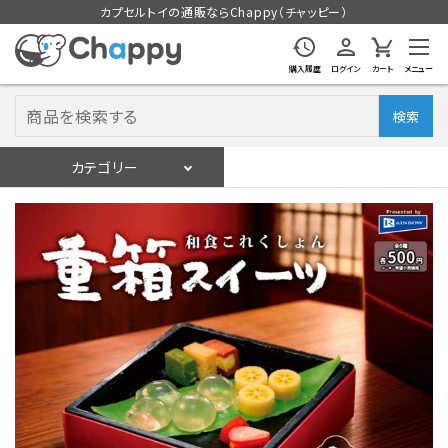
カプセルトイの通販ならChappy（チャッピー）
購入履歴
ログイン
カート
メニュー
検索
カテゴリー
入荷スケジュール
ログイン
会員登録
入荷スケジュールをチェック
カプセルトイマシン本体
カプセルトイ
販促用空カプセル